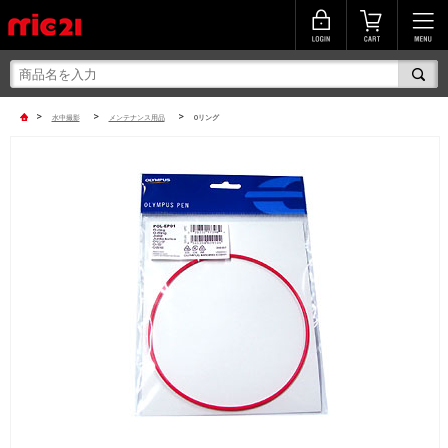
>
>
>
水中撮影
メンテナンス用品
Oリング