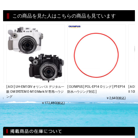
この商品を見た人はこちらの商品も見ています
/Z-
[ AOI ] UH-EM10lV オリンパス デジタル一
[ OLYMPUS ] POL-EP14 Oリング [ PT-EP14
[ AOI 
眼 OM SYSTEM E-M10 Mark IV 専用ハウジ
防水ハウジング対応 ]
II 105
ング
込)
￥2,640(税込)
￥172,480(税込)