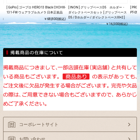
ット
[ GoPro ] ゴープロ HERO13 Black CHDHX-
[ INON ] グリップベースD5 ホルダー・
[ PR
131-FW ウェアラブルカメラ 日本正規品
ダイレクトベースセット [ グリップベース
PT-059
D5 / Dホルダー / ダイレクトベースIII×2 ]
込)
￥68,800(税込)
￥16,500(税込)
コーポレートサイト
お問い合わせ