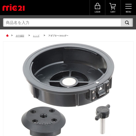
>
>
>
水中撮影
レンズ
アダプター/ホルダー