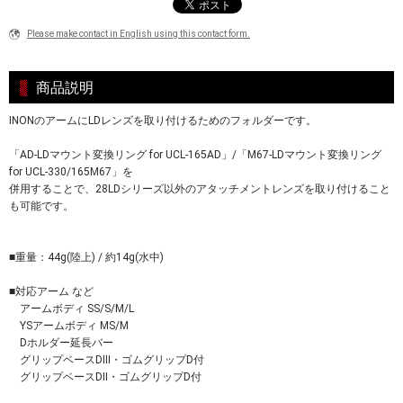
Please make contact in English using this contact form.
商品説明
INONのアームにLDレンズを取り付けるためのフォルダーです。
「AD-LDマウント変換リング for UCL-165AD」/「M67-LDマウント変換リング
for UCL-330/165M67」を
併用することで、28LDシリーズ以外のアタッチメントレンズを取り付けること
も可能です。
■重量：44g(陸上) / 約14g(水中)
■対応アーム など
アームボディ SS/S/M/L
YSアームボディ MS/M
Dホルダー延長バー
グリップベースDIII・ゴムグリップD付
グリップベースDII・ゴムグリップD付