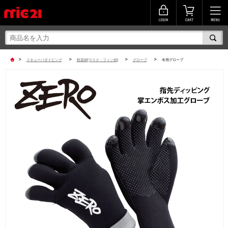
>
>
>
>
スキューバダイビング
軽器材(マスク・フィン他)
グローブ
冬用グローブ