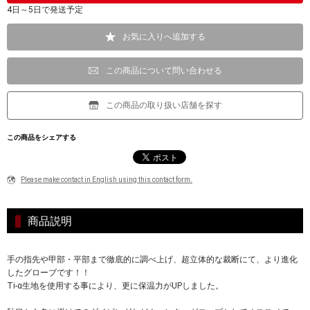
4日～5日で発送予定
お気に入りへ追加する
この商品について問い合わせる
この商品の取り扱い店舗を探す
この商品をシェアする
Please make contact in English using this contact form.
商品説明
手の指先や甲部・平部まで徹底的に調べ上げ、超立体的な裁断にて、より進化
したグローブです！！
Ti-α生地を使用する事により、更に保温力がUPしました。