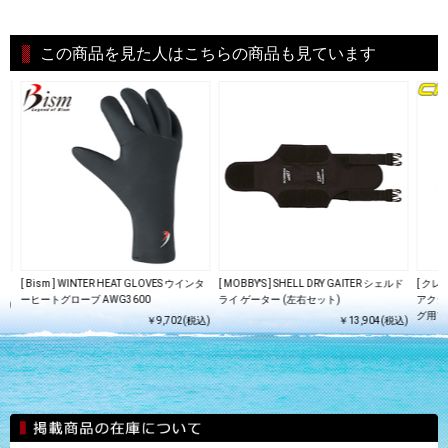
この商品を見た人はこちらの商品も見ています
ーン
[ Bism ] WINTER HEAT GLOVES ウインタ
[ MOBBY'S ] SHELL DRY GAITER シェルド
[ クレッ
ーヒートグローブ AWG3600
ライ ゲーター (左右セット)
アクショ
込)
グ用フィ
￥9,702(税込)
￥13,904(税込)