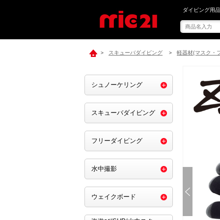
mic21で[ ZE
ダイビング用品
スキューバダイビング
軽器材(マスク・
>
>
シュノーケリング
スキューバダイビング
フリーダイビング
水中撮影
ウェイクボード