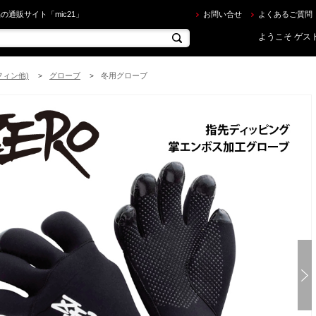
RO ] TG-351 Tα サーモグローブ（3mm）[ ダイビング用グローブ ] を買うならec.mic21.com
の通販サイト「mic21」
お問い合せ
よくあるご質問
ようこそ ゲスト
フィン他)
グローブ
冬用グローブ
>
>