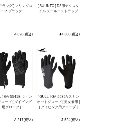
クアラング ] マリングロ
[ SUUNTO ] D5用テクスタ
ーブ ブラック
イル ズールーストラップ
\4,620(税込)
\14,300(税込)
LL ] GA-5541B ウィン
[ GULL ] GA-5539A スキン
ローブ [ ダイビング
ホットグローブ [ 男女兼用 ]
用グローブ ]
[ ダイビング用グローブ ]
\8,217(税込)
\7,524(税込)