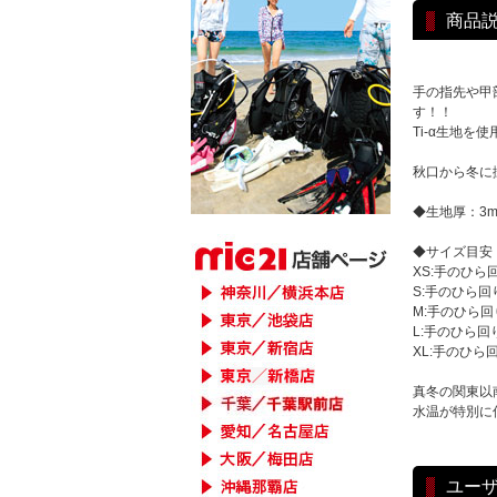
商品
手の指先や甲
す！！
Ti-α生地を
秋口から冬に
◆生地厚：3
◆サイズ目安
XS:手のひら回り
S:手のひら回り/
M:手のひら回り/
L:手のひら回り/
XL:手のひら回り
真冬の関東以南
水温が特別に
ユー