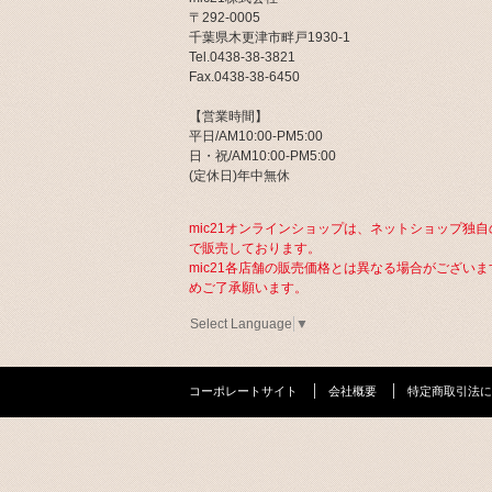
〒292-0005
千葉県木更津市畔戸1930-1
Tel.0438-38-3821
Fax.0438-38-6450
【営業時間】
平日/AM10:00-PM5:00
日・祝/AM10:00-PM5:00
(定休日)年中無休
mic21オンラインショップは、ネットショップ独自
で販売しております。
mic21各店舗の販売価格とは異なる場合がございま
めご了承願います。
Select Language
▼
コーポレートサイト
会社概要
特定商取引法に