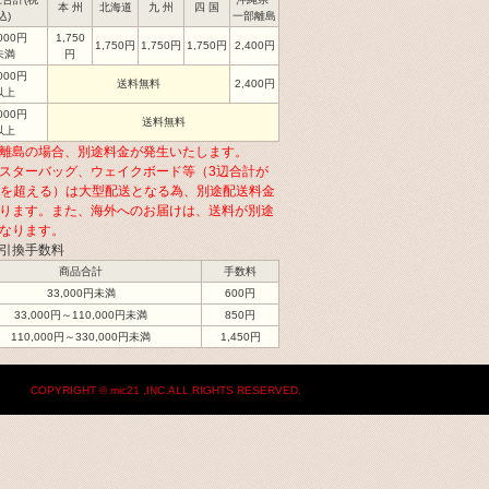
本 州
北海道
九 州
四 国
込)
一部離島
,000円
1,750
1,750円
1,750円
1,750円
2,400円
未満
円
,000円
送料無料
2,400円
以上
,000円
送料無料
以上
離島の場合、別途料金が発生いたします。
スターバッグ、ウェイクボード等（3辺合計が
cmを超える）は大型配送となる為、別途配送料金
ります。また、海外へのお届けは、送料が別途
なります。
引換手数料
商品合計
手数料
33,000円未満
600円
33,000円～110,000円未満
850円
110,000円～330,000円未満
1,450円
COPYRIGHT © mic21 ,INC.ALL RIGHTS RESERVED.