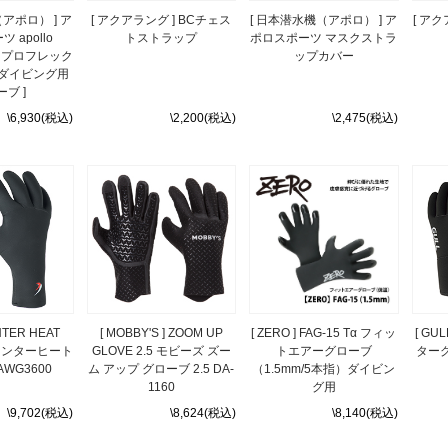
アポロ） ] ア
[ アクアラング ] BCチェス
[ 日本潜水機（アポロ） ] ア
[ ア
 apollo
トストラップ
ポロスポーツ マスクストラ
ove プロフレック
ップカバー
 ダイビング用
ブ ]
\6,930(税込)
\2,200(税込)
\2,475(税込)
INTER HEAT
[ MOBBY'S ] ZOOM UP
[ ZERO ] FAG-15 Tα フィッ
[ GU
ウインターヒート
GLOVE 2.5 モビーズ ズー
トエアーグローブ
ターグ
WG3600
ム アップ グローブ 2.5 DA-
（1.5mm/5本指）ダイビン
1160
グ用
\9,702(税込)
\8,624(税込)
\8,140(税込)