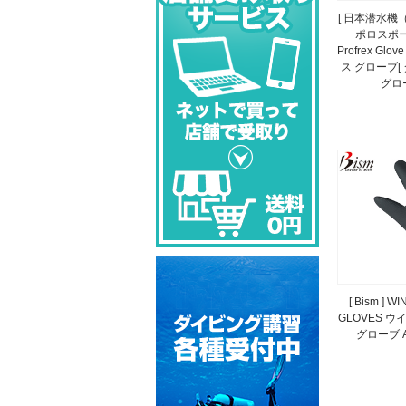
[ 日本潜水機（
ポロスポーツ
Profrex Gl
ス グローブ[
グロー
[ Bism ] W
GLOVES 
グローブ A