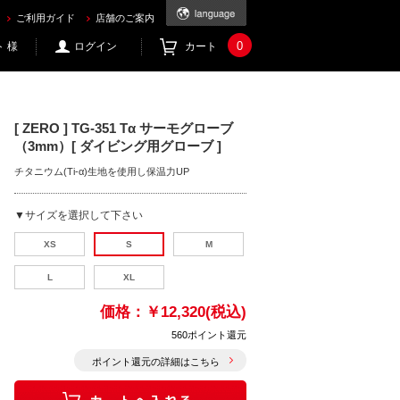
ご利用ガイド
店舗のご案内
0
 様
ログイン
カート
[ ZERO ] TG-351 Tα サーモグローブ
（3mm）[ ダイビング用グローブ ]
チタニウム(Ti-α)生地を使用し保温力UP
▼サイズを選択して下さい
XS
S
M
L
XL
価格：
￥12,320(税込)
560ポイント還元
ポイント還元の詳細はこちら