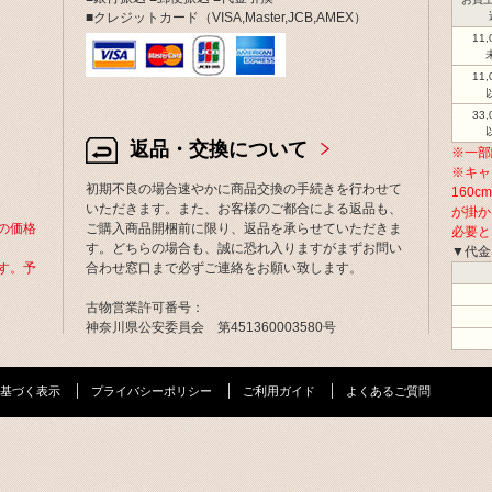
■クレジットカード（VISA,Master,JCB,AMEX）
11
11
33
返品・交換について
※一部
※キャ
初期不良の場合速やかに商品交換の手続きを行わせて
160
いただきます。また、お客様のご都合による返品も、
が掛か
の価格
ご購入商品開梱前に限り、返品を承らせていただきま
必要と
す。どちらの場合も、誠に恐れ入りますがまずお問い
▼代金
す。予
合わせ窓口まで必ずご連絡をお願い致します。
古物営業許可番号：
神奈川県公安委員会 第451360003580号
基づく表示
プライバシーポリシー
ご利用ガイド
よくあるご質問