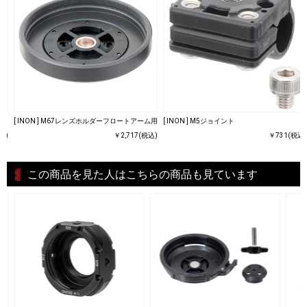
[ INON ] M67レンズホルダーフロートアーム用
[ INON ] M5ジョイント
込)
￥2,717(税込)
￥731(税込)
この商品を見た人はこちらの商品も見ています