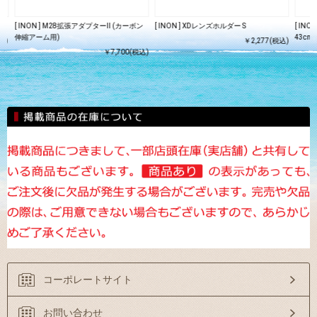
[ INON ] M28拡張アダプターⅡ (カーボン
[ INON ] XDレンズホルダー S
[ IN
伸縮アーム用)
43cm ]
込)
￥2,277(税込)
￥7,700(税込)
コーポレートサイト
お問い合わせ