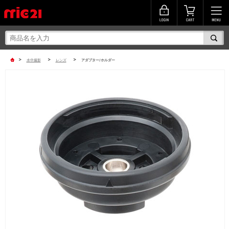
>
>
>
水中撮影
レンズ
アダプター/ホルダー