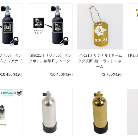
リジナル】 タン
【mic21オリジナル】 タン
[ mic21オリジナル ] ネーム
[ Ka
A チンアナゴ
クボトル刻印 E シャーク
タグ 刻印 縦 イラスト＋ネ
ーム
\10,450(税込)
\10,450(税込)
\2,750(税込)