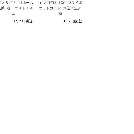
c21オリジナル ] ネーム
[ 山と渓谷社 ] 新ヤマケイポ
刻印 縦 イラスト＋ネ
ケットガイド9 海辺の生き
ーム
物
\2,750(税込)
\1,320(税込)