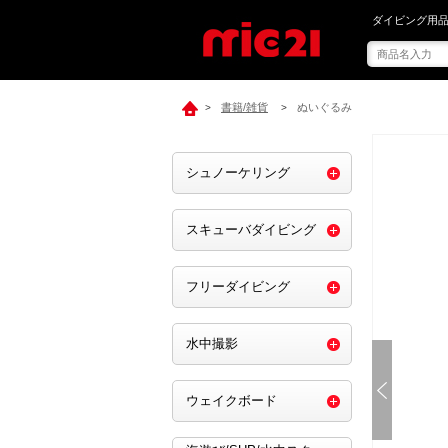
mic21で[ 内
ダイビング用品
書籍/雑貨
ぬいぐるみ
>
>
シュノーケリング
スキューバダイビング
フリーダイビング
水中撮影
ウェイクボード