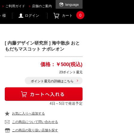
ご利用ガイド
店舗のご案内
0
 様
ログイン
カート
[ 内藤デザイン研究所 ] 海中散歩 おと
もだちマスコット ナポレオン
価格：
￥500(税込)
23ポイント還元
ポイント還元の詳細はこちら
4日～5日で発送予定
お気に入りへ追加する
この商品について問い合わせる
この商品の取り扱い店舗を探す