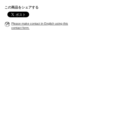
この商品をシェアする
Please make contact in English using this
contact form.