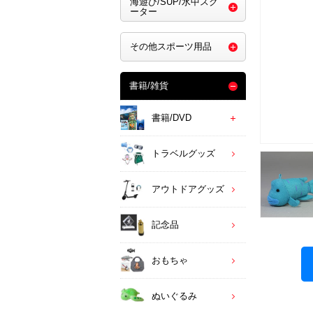
海遊び/SUP/水中スク
ーター
その他スポーツ用品
書籍/雑貨
書籍/DVD
トラベルグッズ
アウトドアグッズ
記念品
おもちゃ
ぬいぐるみ