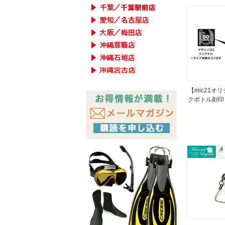
【mic21オ
クボトル刻印 