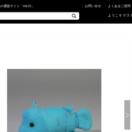
藤デザイン研究所 ] 海中散歩 おともだちマスコット ナポレオン を買うならec.mic21.com
の通販サイト「mic21」
お問い合せ
よくあるご質問
ようこそ ゲスト