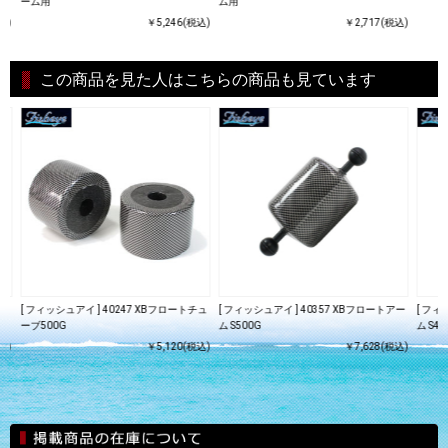
ーム用
ム用
込)
￥5,246(税込)
￥2,717(税込)
この商品を見た人はこちらの商品も見ています
アー
[ フィッシュアイ ] 40247 XBフロートチュ
[ フィッシュアイ ] 40357 XBフロートアー
[ フィ
ーブ500G
ム S500G
ム S40
込)
￥5,120(税込)
￥7,628(税込)