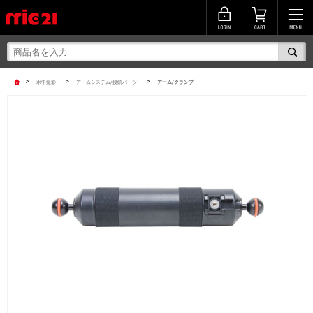
>
>
>
水中撮影
アームシステム/接続パーツ
アーム/クランプ