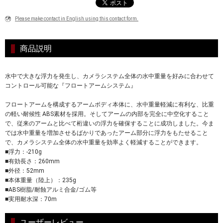
Please make contact in English using this contact form.
商品説明
水中で大きな浮力を発生し、カメラシステム全体の水中重量を好みに合わせて
コントロール可能な『フロートアームシステム』
フロートアームを構成するアームボディ本体に、水中重量軽減に有利な、比重
の軽い耐候性 ABS素材を採用。そしてアームの内部を完全に中空化すること
で、従来のアームと比べて桁違いの浮力を確保することに成功しました。今ま
では水中重量を増加させるばかりであったアーム部分に浮力をもたせること
で、カメラシステム全体の水中重量を効率よく軽減することができます。
■浮力：-210g
■有効長さ：260mm
■外径：52mm
■本体重量（陸上）：235g
■ABS樹脂/耐蝕アルミ合金/ゴム等
■実用耐水深：70m
ユーザーレビュー