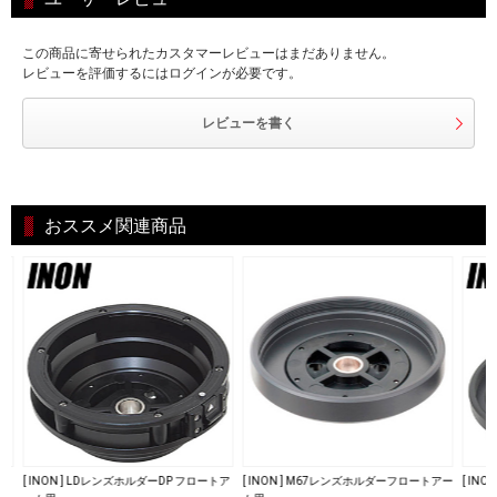
この商品に寄せられたカスタマーレビューはまだありません。
レビューを評価するにはログインが必要です。
レビューを書く
おススメ関連商品
ー
[ INON ] LDレンズホルダーDP フロートア
[ INON ] M67レンズホルダーフロートアー
[ IN