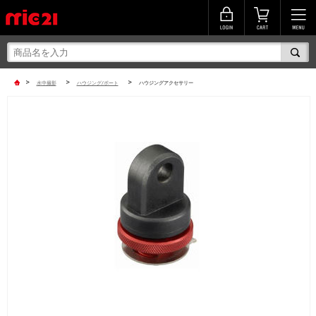
>
>
>
水中撮影
ハウジング/ポート
ハウジングアクセサリー