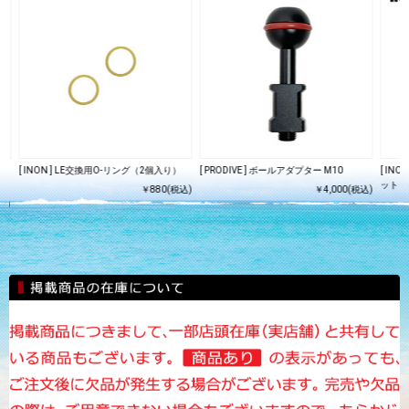
シュ
[ INON ] LE交換用O-リング（2個入り）
[ PRODIVE ] ボールアダプター M10
[ IN
ット
￥880(税込)
￥4,000(税込)
込)