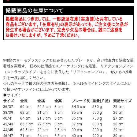
3種類のサーモプラスチックと組み合わせたブレードが、高い推進力と快適な装
着感を実現す。 軽めの使用感でスノーケリングにも最適。 リアクションフィン
（ストラップタイプ）をさらに改良した「リアクションプロ」。 ぜひその推進
力を一度お試しください。
少しのキックで最大限の推進力を発揮し、あらゆるダイビングスタイルにおい
て扱いやすいフィンに仕上がっています。
◆サイズ：
サイズ
全長
全福
全高
ブレード長
重量(片足)
素足サイズ
36/37
60 cm
20.5 cm
8 cm
34.5 cm
580 g
25 cm
38/39
62 cm
21 cm
8 cm
35 cm
650 g
26 cm
40/41
64 cm
21.5 cm
8 cm
36 cm
750 g
27 cm
42/43
66.5 cm
22.5 cm
8 cm
37 cm
800 g
28 cm
44/45
68.5 cm
23 cm
8.5 cm
39 cm
830 g
29 cm
46/47
71 cm
24 cm
8.5 cm
40 cm
900 g
30 cm