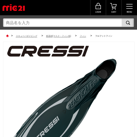
>
>
>
>
スキューバダイビング
軽器材(マスク・フィン他)
フィン
フルフットフィン