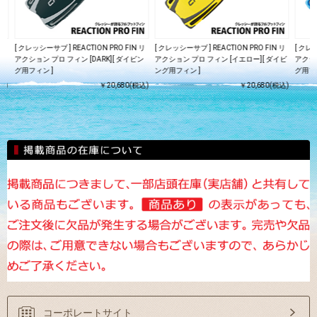
 リ
[ クレッシーサブ ] REACTION PRO FIN リ
[ クレッシーサブ ] REACTION PRO FIN リ
[ クレッ
ビン
アクション プロ フィン [DARK][ ダイビン
アクション プロ フィン [イエロー][ ダイビ
アクショ
グ用フィン ]
ング用フィン ]
グ用フィ
込)
￥20,680(税込)
￥20,680(税込)
コーポレートサイト