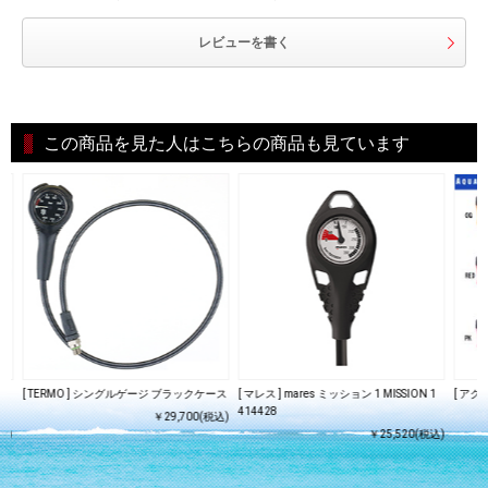
レビューを書く
この商品を見た人はこちらの商品も見ています
＋
[ TERMO ] シングルゲージ ブラックケース
[ マレス ] mares ミッション 1 MISSION 1
[ ア
414428
￥29,700(税込)
込)
￥25,520(税込)