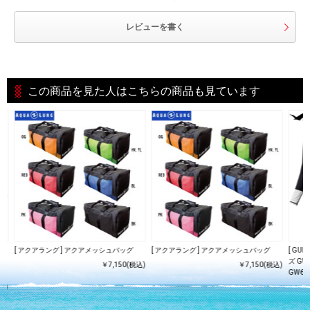
レビューを書く
この商品を見た人はこちらの商品も見ています
[ アクアラング ] アクアメッシュバッグ
[ アクアラング ] アクアメッシュバッグ
[ GU
ス
ズ GW-
￥7,150(税込)
￥7,150(税込)
GW66
込)