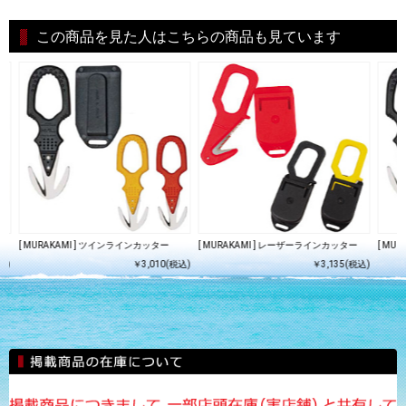
この商品を見た人はこちらの商品も見ています
[ MURAKAMI ] ツインラインカッター
[ MURAKAMI ] レーザーラインカッター
[ MU
込)
￥3,010(税込)
￥3,135(税込)