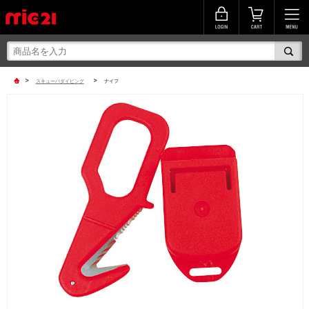
>
>
スキューバダイビング
ナイフ