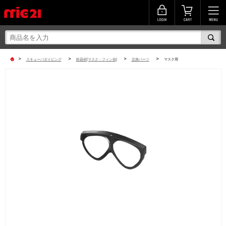
>
>
>
>
スキューバダイビング
軽器材(マスク・フィン他)
交換パーツ
マスク用