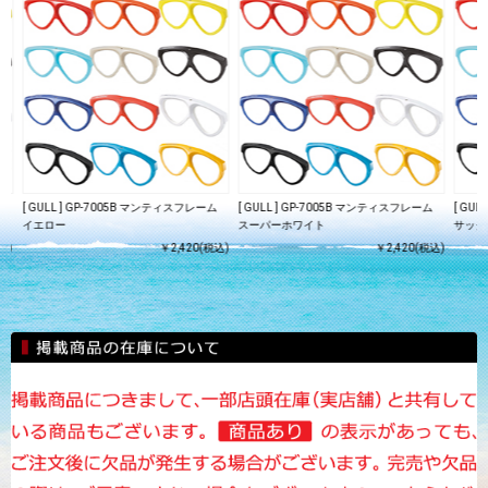
ム
[ GULL ] GP-7005B マンティスフレーム
[ GULL ] GP-7005B マンティスフレーム
[ GU
イエロー
スーパーホワイト
サック
込)
￥2,420(税込)
￥2,420(税込)