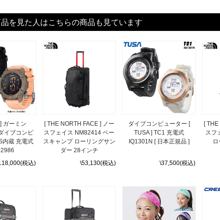
商品を見た人はこちらの商品も見ています
N ] ガーミン
[ THE NORTH FACE ] ノー
ダイブコンピューター [
[ TH
G2 ダイブコンピ
スフェイス NM82414 ベー
TUSA ] TC1 充電式
スフェ
S内蔵 充電式
スキャンプ ローリングサン
IQ1301N [ 日本正規品 ]
ロ
02986
ダー 28インチ
118,000(税込)
\53,130(税込)
\37,500(税込)