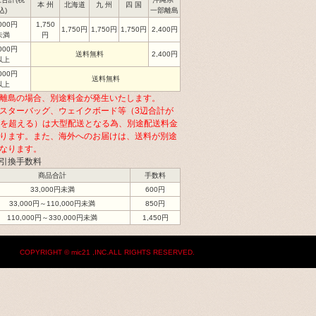
本 州
北海道
九 州
四 国
込)
一部離島
,000円
1,750
1,750円
1,750円
1,750円
2,400円
未満
円
,000円
送料無料
2,400円
以上
,000円
送料無料
以上
離島の場合、別途料金が発生いたします。
スターバッグ、ウェイクボード等（3辺合計が
cmを超える）は大型配送となる為、別途配送料金
ります。また、海外へのお届けは、送料が別途
なります。
引換手数料
商品合計
手数料
33,000円未満
600円
33,000円～110,000円未満
850円
110,000円～330,000円未満
1,450円
COPYRIGHT © mic21 ,INC.ALL RIGHTS RESERVED.