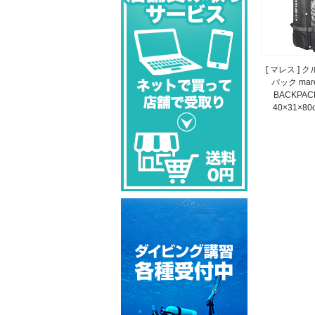
[ マレス ] 
パック mare
BACKPACK
40×31×80