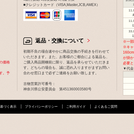
■クレジットカード（VISA,Master,JCB,AMEX）
11
11
33
返品・交換について
※一部
※キャ
初期不良の場合速やかに商品交換の手続きを行わせて
160
いただきます。また、お客様のご都合による返品も、
が掛か
の価格
ご購入商品開梱前に限り、返品を承らせていただきま
必要と
す。どちらの場合も、誠に恐れ入りますがまずお問い
▼代金
す。予
合わせ窓口まで必ずご連絡をお願い致します。
古物営業許可番号：
神奈川県公安委員会 第451360003580号
基づく表示
プライバシーポリシー
ご利用ガイド
よくあるご質問