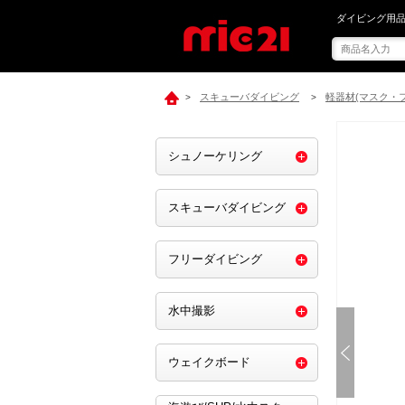
mic21で[ ア
ダイビング用品
スキューバダイビング
軽器材(マスク・
>
>
シュノーケリング
スキューバダイビング
フリーダイビング
水中撮影
ウェイクボード