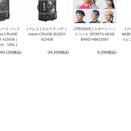
クルーズ バック
[ マレス ] クルーズ バディ
[ PRODIVE ] スポーツ ヘッ
[ 
s CRUISE
mares CRUISE BUDDY
ドバンド SPORTS HEAD
MOBY
 415436 [
415438
BAND HB610587
イビ
cm、100L ]
\43,120(税込)
\34,320(税込)
\2,200(税込)