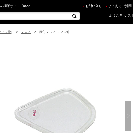
クアラング ] AQUALUNG オプティカルレンズ [ マイスター/ヴァリオ マスク対応度付きレンズ ] を
の通販サイト「mic21」
お問い合せ
よくあるご質問
ようこそ ゲスト
フィン他)
マスク
度付マスク/レンズ他
>
>