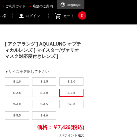
買うならec.mic21.com
ご利用ガイド
店舗のご案内
0
 様
ログイン
カート
[ アクアラング ] AQUALUNG オプテ
ィカルレンズ [ マイスター/ヴァリオ
マスク対応度付きレンズ ]
▼サイズを選択して下さい
S-1.0
S-1.5
S-2.0
S-2.5
S-3.0
S-3.5
S-4.0
S-4.5
S-5.0
S-5.5
S-6.0
価格：
￥7,426(税込)
337ポイント還元