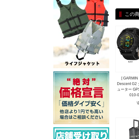
この
[ GARMI
Descent 
ューター GP
010-
\