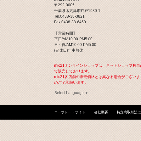
〒292-0005
千葉県木更津市畔戸1930-1
Tel.0438-38-3821
Fax.0438-38-6450
【営業時間】
平日/AM10:00-PM5:00
日・祝/AM10:00-PM5:00
(定休日)年中無休
mic21オンラインショップは、ネットショップ独自
で販売しております。
mic21各店舗の販売価格とは異なる場合がございま
めご了承願います。
Select Language
▼
コーポレートサイト
会社概要
特定商取引法に