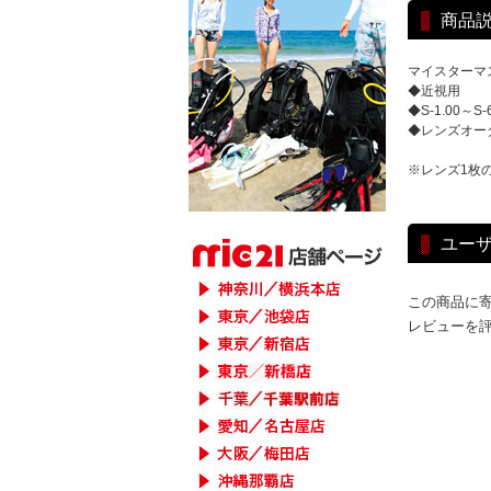
商品
マイスターマ
◆近視用
◆S-1.00～S
◆レンズオー
※レンズ1枚
ユー
この商品に
レビューを