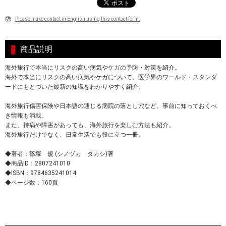
Please make contact in English using this contact form.
商品説明
海外旅行で本当にリスクの高い病気やケガの予防・対策を紹介。
海外で本当にリスクの高い病気やケガについて、医学界のワールド・スタンダ
ードにもとづいた最新の知識をわかりやすく紹介。
海外旅行傷害保険や日本語の通じる病院の落とし穴など、事前に知っておくべ
き情報も満載。
また、持病や障害があっても、海外旅行を楽しむ方法も紹介。
海外旅行だけでなく、日常生活でも役に立つ一冊。
◆著者：篠塚 規 (シノヅカ タカシ)著
◆商品ID：2807241010
◆ISBN：9784635241014
◆ページ数：160頁