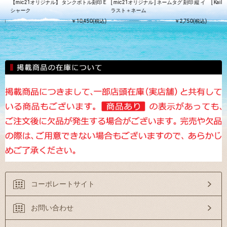
ド9
【mic21オリジナル】 タンクボトル刻印 E
[ mic21オリジナル ] ネームタグ 刻印 縦 イ
[ Kai
シャーク
ラスト＋ネーム
込)
￥10,450(税込)
￥2,750(税込)
コーポレートサイト
お問い合わせ