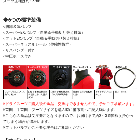
スーツ生地は約3.5mm
◆6つの標準装備
○胸部吸気バルブ
○スーパーEXバルブ（自動＆手動切り替え排気）
○フットEXバルブ（自動＆手動切り替え排気）
○スーパーネッスルシール（伸縮性抜群）
○サスペンダー付き
○中圧ホース付き
※ドライスーツご購入後の返品、交換はできませんので、予めご了承願います。
※首囲、手首囲、ブーツサイズを購入時に備考覧へご記入願います。
※こちらの商品は受注発注となりますので、お届けまで約2～3週間程度掛かっ
てしまう場合が御座います。
※フットバルブがご不要な場合はご相談ください