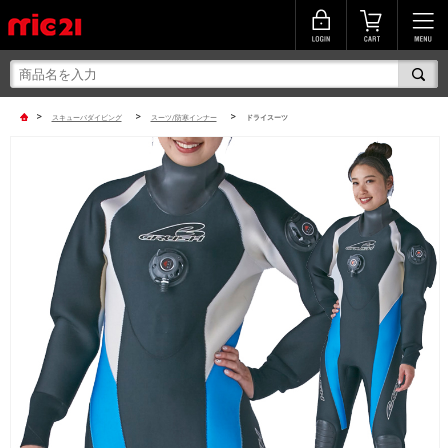
>
>
>
スキューバダイビング
スーツ/防寒インナー
ドライスーツ