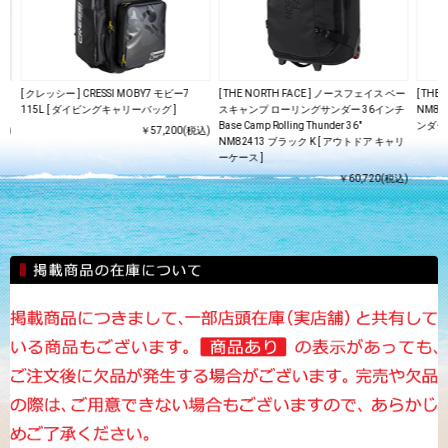
[ クレッシー ] CRESSI MOBY7 モビー7
[ THE NORTH FACE ] ノースフェイス ベー
[ TH
115L [ ダイビングキャリーバッグ ]
スキャンプ ローリングサンダー 36インチ
NM8
Base Camp Rolling Thunder 36"
ンダー
込)
￥57,200(税込)
NM82413 ブラック K [ アウトドア キャリ
ーケース ]
￥60,720(税込)