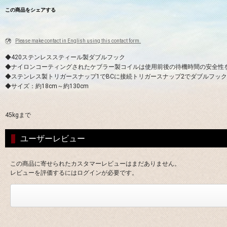
この商品をシェアする
Please make contact in English using this contact form.
◆420ステンレススティール製ダブルフック
◆ナイロンコーティングされたケブラー製コイルは使用前後の待機時間の安全性
◆ステンレス製トリガースナップ1でBCに接続トリガースナップ2でダブルフッ
◆サイズ：約18cm～約130cm
45kgまで
ユーザーレビュー
この商品に寄せられたカスタマーレビューはまだありません。
レビューを評価するにはログインが必要です。