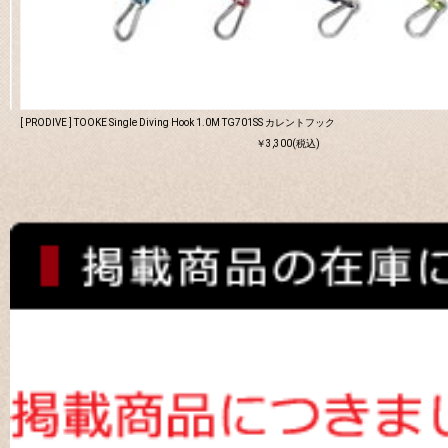
[ PRODIVE ] TOOKE Single Diving Hook 1.0M TG701SS カレントフック
￥3,300(税込)