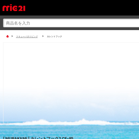
>
>
スキューバダイビング
カレントフック
[ MURAKAMI ] カレントフック2 CF-85