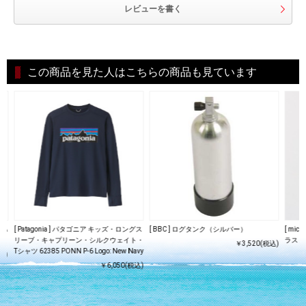
レビューを書く
この商品を見た人はこちらの商品も見ています
 A
[ Patagonia ] パタゴニア キッズ・ロングス
[ BBC ] ログタンク（シルバー）
[ mi
リーブ・キャプリーン・シルクウェイト・
ラスト
￥3,520(税込)
Tシャツ 62385 PONN P-6 Logo: New Navy
込)
￥6,050(税込)