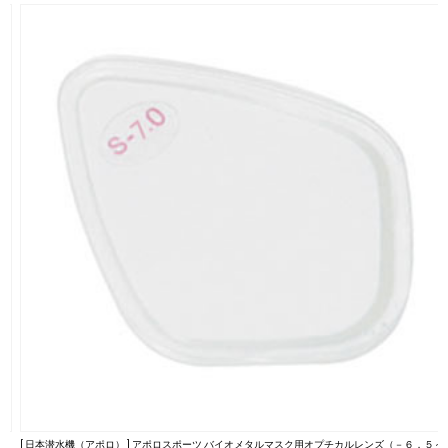
～
[ 日本潜水機（アポロ） ] アポロスポーツ バイオメタルマスク用オプチカルレンズ（－６．５～