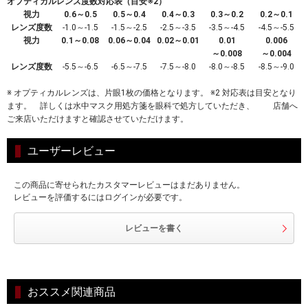
オプティカルレンズ度数対応表（目安※2）
視力
0.6～0.5
0.5～0.4
0.4～0.3
0.3～0.2
0.2～0.1
レンズ度数
-1.0～-1.5
-1.5～-2.5
-2.5～-3.5
-3.5～-4.5
-4.5～-5.5
視力
0.1～0.08
0.06～0.04
0.02～0.01
0.01
0.006
～0.008
～0.004
レンズ度数
-5.5～-6.5
-6.5～-7.5
-7.5～-8.0
-8.0～-8.5
-8.5～-9.0
※ オプティカルレンズは、片眼1枚の価格となります。 ※2 対応表は目安となり
ます。 詳しくは水中マスク用処方箋を眼科で処方していただき、 店舗へ
ご来店いただけますと確認させていただけます。
ユーザーレビュー
この商品に寄せられたカスタマーレビューはまだありません。
レビューを評価するにはログインが必要です。
レビューを書く
おススメ関連商品