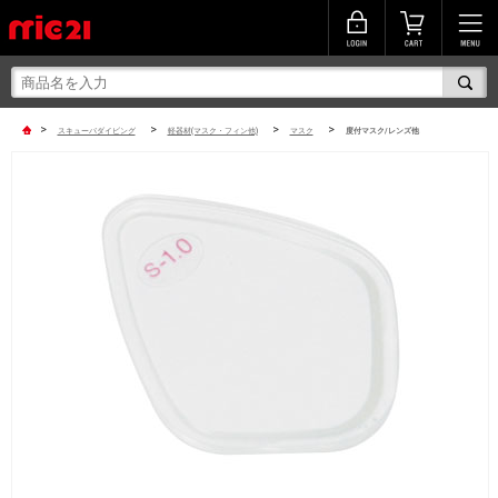
>
>
>
>
スキューバダイビング
軽器材(マスク・フィン他)
マスク
度付マスク/レンズ他