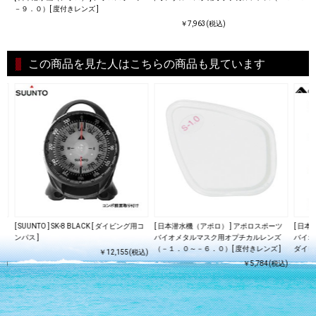
－９．０）[ 度付きレンズ ]
￥7,963(税込)
この商品を見た人はこちらの商品も見ています
ツ
[ SUUNTO ] SK-8 BLACK [ ダイビング用コ
[ 日本潜水機（アポロ） ] アポロスポーツ
[ 日
 [
ンパス ]
バイオメタルマスク用オプチカルレンズ
バイオメタ
（－１．０～－６．０）[ 度付きレンズ ]
ダイビ
￥12,155(税込)
込)
￥5,784(税込)