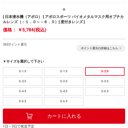
[ 日本潜水機（アポロ） ] アポロスポーツ バイオメタルマスク用オプチカ
ルレンズ（－１．０～－６．０）[ 度付きレンズ ]
価格：
￥5,784(税込)
262ポイント還元
ポイント還元の詳細はこちら
▼サイズを選択して下さい
S-1.0
S-1.5
S-2.0
S-2.5
S-3.0
S-3.5
S-4.0
S-4.5
S-5.0
S-5.5
S-6.0
1日～3日で発送予定