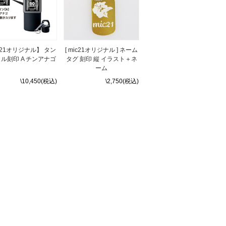
c21オリジナル】 タン
[ mic21オリジナル ] ネーム
ル刻印 A チンアナゴ
タグ 刻印 縦 イラスト＋ネ
ーム
\10,450(税込)
\2,750(税込)