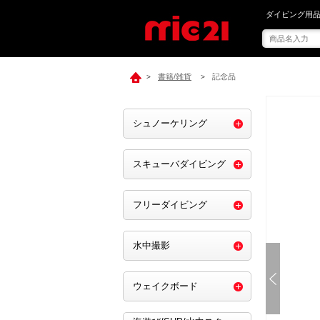
mic21で[ BB
ダイビング用品
書籍/雑貨
記念品
>
>
シュノーケリング
スキューバダイビング
フリーダイビング
水中撮影
ウェイクボード