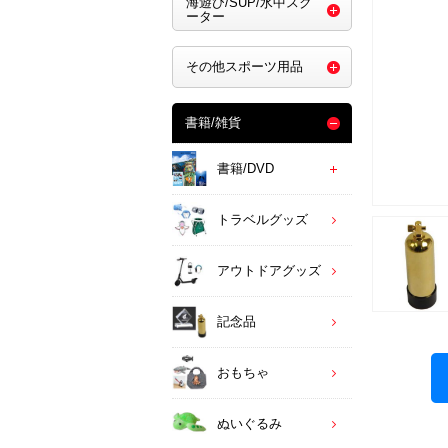
海遊び/SUP/水中スク
ーター
その他スポーツ用品
書籍/雑貨
書籍/DVD
トラベルグッズ
アウトドアグッズ
記念品
おもちゃ
ぬいぐるみ