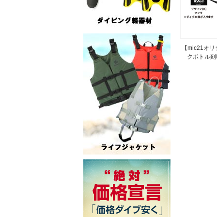
【mic21オ
クボトル刻印