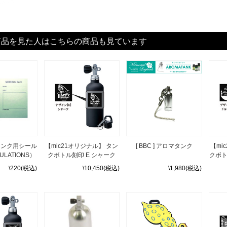
商品を見た人はこちらの商品も見ています
ログタンク用シール
【mic21オリジナル】 タン
[ BBC ] アロマタンク
【mi
ULATIONS）
クボトル刻印 E シャーク
クボト
\220(税込)
\10,450(税込)
\1,980(税込)