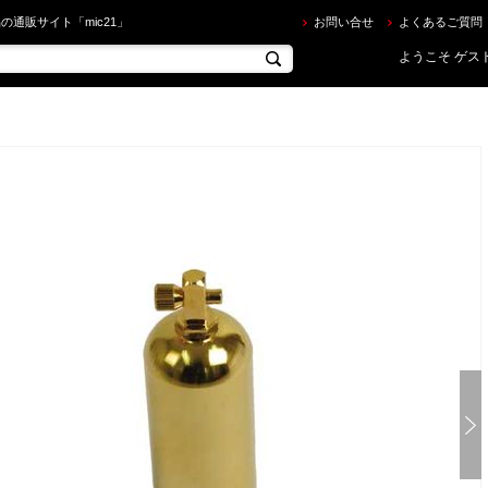
C ] ログタンク（ゴールド） を買うならec.mic21.com
の通販サイト「mic21」
お問い合せ
よくあるご質問
ようこそ ゲスト