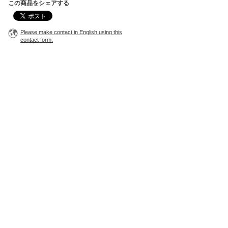
この商品をシェアする
Please make contact in English using this
contact form.