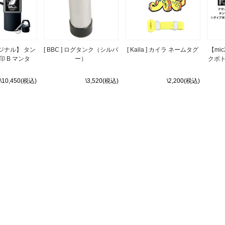
リジナル】 タン
[ BBC ] ログタンク（シルバ
[ Kaila ] カイラ ネームタグ
【mi
 B マンタ
ー）
クボト
\10,450(税込)
\3,520(税込)
\2,200(税込)