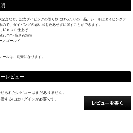
説明
0本記念など、記念ダイビングの贈り物にぴったりの一品。シールはダイビングデー
るので、ダイビングの思い出を色あせずに残すことができます。
ミ18ＫＧＰ仕上げ
25mm×高さ92mm
ー／ゴールド
シールは、別売になります。
ザーレビュー
寄せられたレビューはまだありません。
評価するにはログインが必要です。