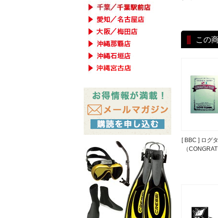
この
[ BBC ] 
（CONGRAT