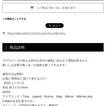
この商品の取り扱い店舗を探す
この商品をシェアする
Please make contact in English using this contact form.
商品説明
マウスピースの加える部分を自分の歯形に合わせて成型出来るから、
食いしばる事が無くあごの負担も軽くてすみます♪
成型方法は簡単♪
お湯に30秒ほど浸けて加えるだけ！
【対応メーカー】
内径 30.2 x 15.9mm
AERIS
アクアラング（Titan、Legend、Kronos、Nagi、Mikron、Mikron-Lady、
Calypsoを含む新モデル）
アトミック（2005年以降のモデル、要確認）