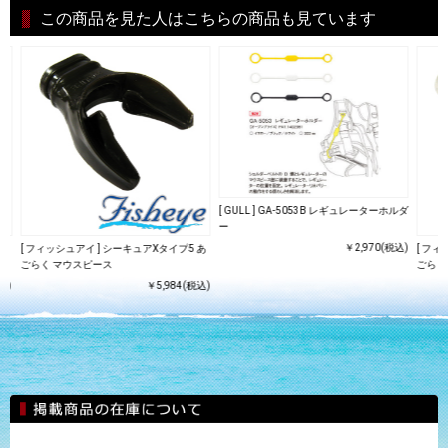
この商品を見た人はこちらの商品も見ています
[ GULL ] GA-5053B レギュレーターホルダ
ー
￥2,970(税込)
 あ
[ フィッシュアイ ] シーキュアXタイプ5 あ
[ フィ
ごらく マウスピース
ごらく
込)
￥5,984(税込)