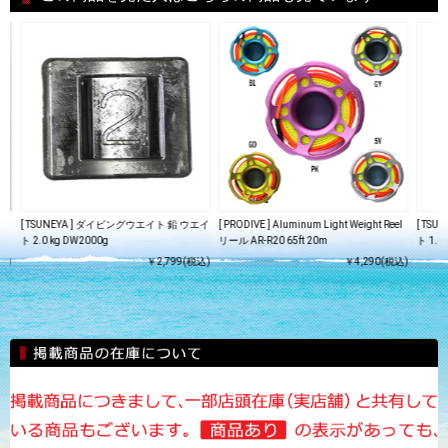
[ TSUNEYA ] ダイビングウエイト 鉛 ウエイ
[ PRODIVE ] Aluminum Light Weight Reel
[ TS
ト 2.0 kg DW2000g
リール AR-R20 65ft 20m
ト 1.0
込)
￥2,799(税込)
￥4,290(税込)