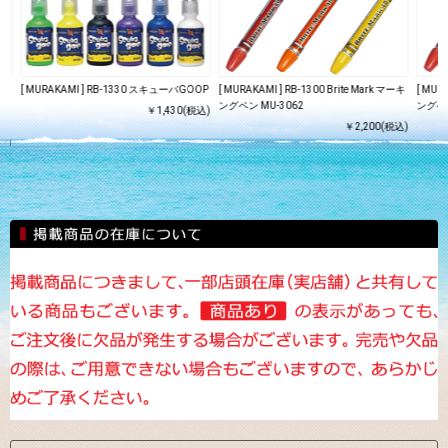
ル
[ MURAKAMI ] RB-1330 スキューバGOOP
[ MURAKAMI ] RB-1300 Brite Mark マーキ
[ MUR
0m
ングペン MU-3062
ングペン
￥1,430(税込)
￥2,200(税込)
込)