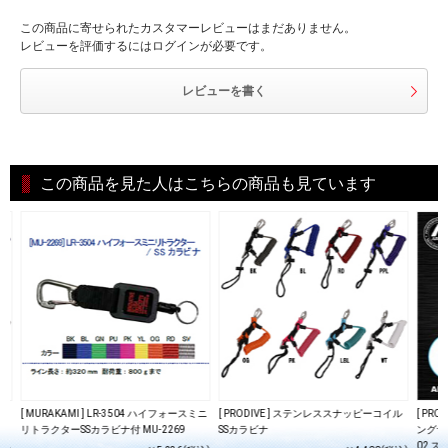
この商品に寄せられたカスタマーレビューはまだありません。
レビューを評価するにはログインが必要です。
レビューを書く
この商品を見た人はこちらの商品も見ています
ル
[ MURAKAMI ] LR-3504 ハイフォースミニ
[ PRODIVE ] ステンレススナッピーコイル
[ PR
リトラクターSSカラビナ付 MU-2269
SSカラビナ
ングサブ
02 