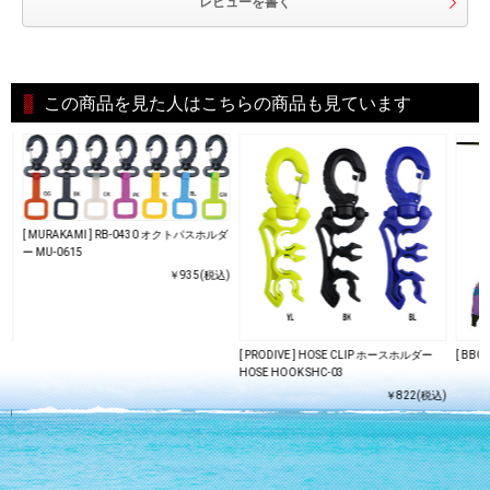
レビューを書く
この商品を見た人はこちらの商品も見ています
[ MURAKAMI ] RB-0430 オクトパスホルダ
ー MU-0615
￥935(税込)
ウェ
[ PRODIVE ] HOSE CLIP ホースホルダー
[ BB
HOSE HOOK SHC-03
￥822(税込)
込)