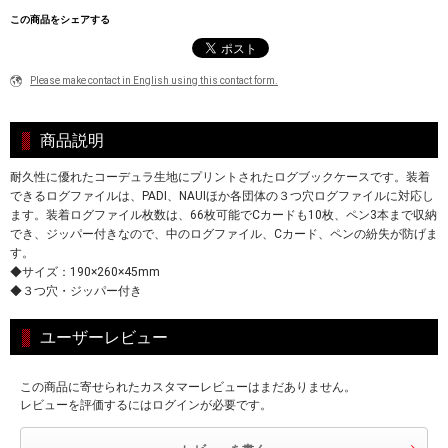
この商品をシェアする
Please make contact in English using this contact form.
商品説明
耐久性に優れたコーデュラ生地にプリントされたログブックケースです。装着
できるログファイルは、PADI、NAUIほか各団体の３つ穴ログファイルに対応し
ます。装着ログファイル枚数は、66枚可能でCカードも10枚、ペン3本まで収納
でき、ジッパー付きなので、中のログファイル、Cカード、ペンの紛失が防げま
す。
◆サイズ：190×260×45mm
◆３つ穴・ジッパー付き
ユーザーレビュー
この商品に寄せられたカスタマーレビューはまだありません。
レビューを評価するにはログインが必要です。