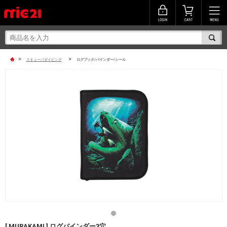
>
>
スキューバダイビング
ログブック/バインダー/シール
[ MURAKAMI ] ログバインダー3穴