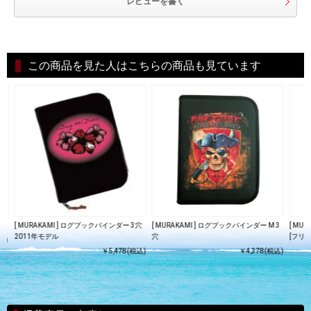
レビューを書く
この商品を見た人はこちらの商品も見ています
[ MURAKAMI ] ログブックバインダー 3穴
[ MURAKAMI ] ログブックバインダー M 3
[ MU
2011年モデル
穴
[フリ
込)
￥5,478(税込)
￥4,378(税込)