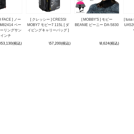
H FACE ] ノー
[ クレッシー ] CRESSI
[ MOBBY'S ] モビー
[ tus
82414 ベー
MOBY7 モビー7 115L [ ダ
BEANIE ビーニー DA-5830
UA5
ローリングサン
イビングキャリーバッグ ]
8インチ
\53,130(税込)
\57,200(税込)
\8,624(税込)