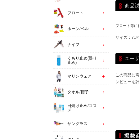
商品
フロート
フロート等に
ホーン/ベル
サイズ：71×
ナイフ
ユー
くもり止め(曇り
止め)
この商品に
マリンウェア
レビューを
タオル/帽子
日焼け止め/コス
メ
サングラス