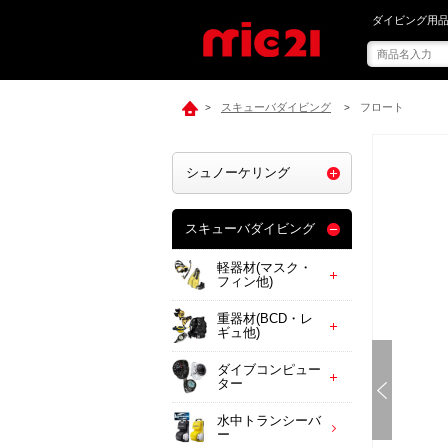
mic21で[ M
ダイビング用品
スキューバダイビング
フロート
>
>
シュノーケリング
スキューバダイビング
軽器材(マスク・
フィン他)
重器材(BCD・レ
ギュ他)
ダイブコンピュー
ター
水中トランシーバ
ー