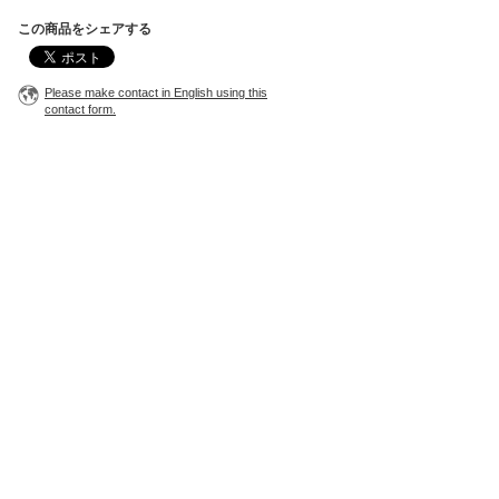
この商品をシェアする
Please make contact in English using this
contact form.