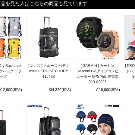
商品を見た人はこちらの商品も見ています
Dry Backpack
[ マレス ] クルーズ バディ
[ GARMIN ] ガーミン
[ PR
ックパック ドラ
mares CRUISE BUDDY
Descent G2 ダイブコンピ
ドバン
ッグ
415438
ューター GPS内蔵 充電式
B
010-02986
\12,800(税込)
\34,320(税込)
\118,000(税込)