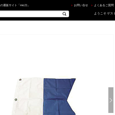
URAKAMI ] アルファーフラッグナイロン製（71×91cm） を買うならec.mic21.com
の通販サイト「mic21」
お問い合せ
よくあるご質問
ようこそ ゲスト