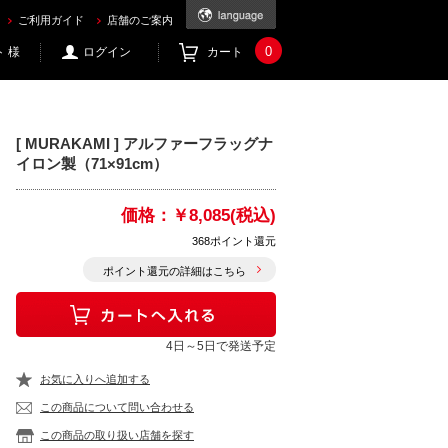
ご利用ガイド
店舗のご案内
0
 様
ログイン
カート
[ MURAKAMI ] アルファーフラッグナ
イロン製（71×91cm）
価格：
￥8,085(税込)
368ポイント還元
ポイント還元の詳細はこちら
4日～5日で発送予定
お気に入りへ追加する
この商品について問い合わせる
この商品の取り扱い店舗を探す