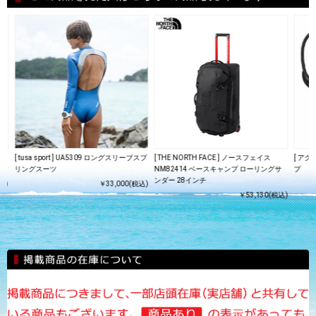
[ tusa sport ] UA5309 ロングスリーブスプ
[ THE NORTH FACE ] ノースフェイス
[ ア
リングスーツ
NM82414 ベースキャンプ ローリングサ
プ
ンダー 28インチ
込)
￥33,000(税込)
￥53,130(税込)