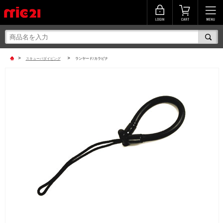
>
>
スキューバダイビング
ランヤード/カラビナ