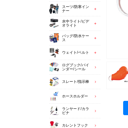
スーツ/防寒イン
ナー
水中ライト/ビデ
オライト
バッグ/防水ケー
ス
ウェイト/ベルト
ログブック/バイ
ンダー/シール
スレート/指示棒
ホースホルダー
ランヤード/カラ
ビナ
カレントフック