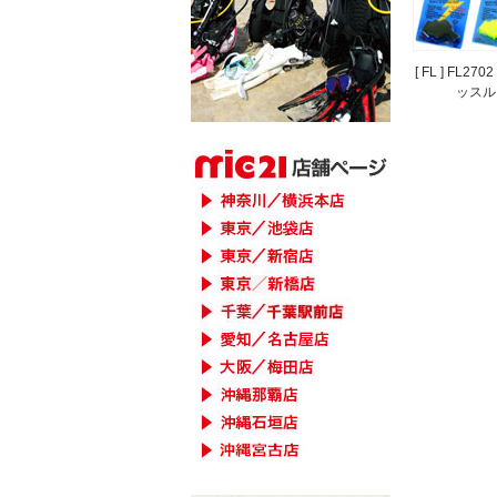
[ FL ] FL2
ッスル