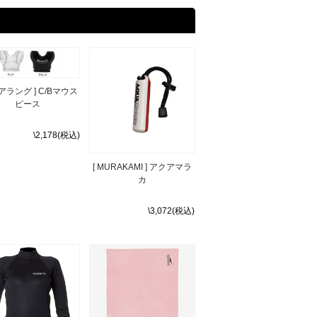
クアラング ] C/Bマウス
ピース
\2,178(税込)
[ MURAKAMI ] アクアマラ
カ
\3,072(税込)