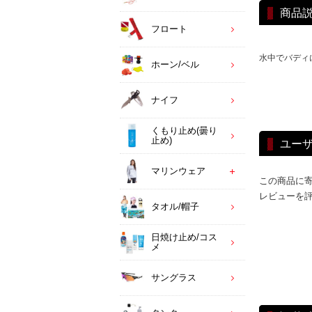
商品
フロート
水中でバディ
ホーン/ベル
ナイフ
くもり止め(曇り
止め)
ユー
マリンウェア
この商品に
レビューを
タオル/帽子
日焼け止め/コス
メ
サングラス