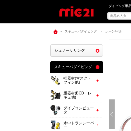
mic21で[ MU
ダイビング用品
スキューバダイビング
ホーン/ベル
>
>
シュノーケリング
スキューバダイビング
軽器材(マスク・
フィン他)
重器材(BCD・レ
ギュ他)
ダイブコンピュー
ター
水中トランシーバ
ー