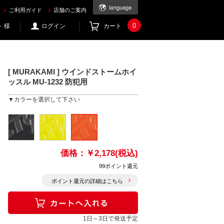
ご利用ガイド
店舗のご案内
0
 様
ログイン
カート
[ MURAKAMI ] ウインドストームホイ
ッスル MU-1232 防犯用
▼カラーを選択して下さい
価格：
￥2,178(税込)
99ポイント還元
ポイント還元の詳細はこちら
1日～3日で発送予定