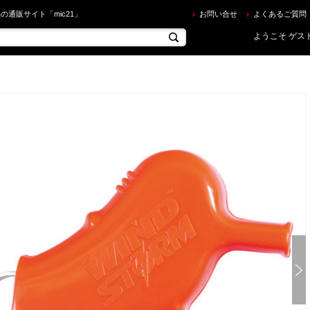
RAKAMI ] ウインドストームホイッスル MU-1232 防犯用 を買うならec.mic21.com
の通販サイト「mic21」
お問い合せ
よくあるご質問
ようこそ ゲスト