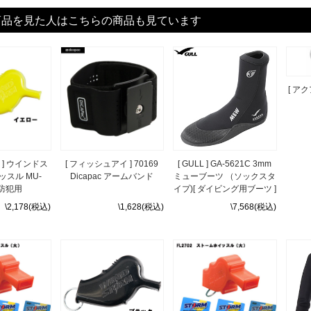
商品を見た人はこちらの商品も見ています
[ ア
I ] ウインドス
[ フィッシュアイ ] 70169
[ GULL ] GA-5621C 3mm
スル MU-
Dicapac アームバンド
ミューブーツ （ソックスタ
 防犯用
イプ)[ ダイビング用ブーツ ]
\2,178(税込)
\1,628(税込)
\7,568(税込)