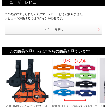
ユーザーレビュー
この商品に寄せられたカスタマーレビューはまだありません。
レビューを評価するにはログインが必要です。
レビューを書く
この商品を見た人はこちらの商品も見ています
[ ZERO ] NPJウェイトベスト [ブラック]
[ GRUSH ] リバーシブル マスクストラップ
[ SHA