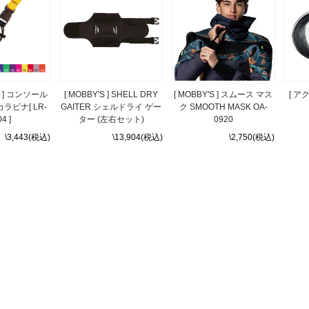
I ] コンソール
[ MOBBY'S ] SHELL DRY
[ MOBBY'S ] スムース マス
[ ア
ラビナ[ LR-
GAITER シェルドライ ゲー
ク SMOOTH MASK OA-
4 ]
ター (左右セット)
0920
\3,443(税込)
\13,904(税込)
\2,750(税込)