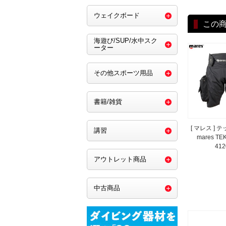
ウェイクボード
この
海遊び/SUP/水中スク
ーター
その他スポーツ用品
書籍/雑貨
[ マレス ] 
講習
mares TE
412
アウトレット商品
中古商品