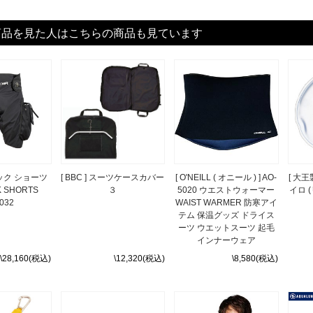
商品を見た人はこちらの商品も見ています
テック ショーツ
[ BBC ] スーツケースカバー
[ O'NEILL ( オニール ) ] AO-
[ 大
K SHORTS
３
5020 ウエストウォーマー
イロ 
032
WAIST WARMER 防寒アイ
テム 保温グッズ ドライス
ーツ ウエットスーツ 起毛
インナーウェア
\28,160(税込)
\12,320(税込)
\8,580(税込)