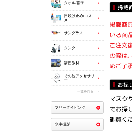
タオル/帽子
日焼け止め/コス
メ
サングラス
タンク
講習教材
その他アクセサリ
ー
一覧を見る
フリーダイビング
水中撮影