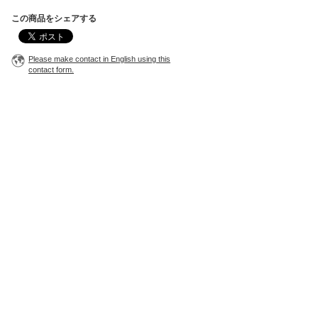
この商品をシェアする
Please make contact in English using this
contact form.