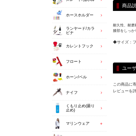
商品
ホースホルダー
耐久性、耐磨
ランヤード/カラ
膝部をしっか
ビナ
◆サイズ：
カレントフック
フロート
ユー
ホーン/ベル
この商品に
レビューを
ナイフ
くもり止め(曇り
止め)
マリンウェア