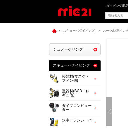
mic21で[ Z
ダイビング用品
スキューバダイビング
スーツ/防寒イン
>
>
シュノーケリング
スキューバダイビング
軽器材(マスク・
フィン他)
重器材(BCD・レ
ギュ他)
ダイブコンピュー
ター
水中トランシーバ
ー