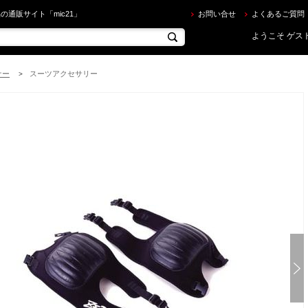
ERO ] ラジアル・ウェーブ・ニーパッド１型 を買うならec.mic21.com
の通販サイト「mic21」
お問い合せ
よくあるご質問
ようこそ ゲスト
ナー
スーツアクセサリー
>