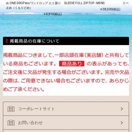
ン
め ONE DROP eco ワンドロップ エコ 曇り
SLEEVE FULL ZIP TOP - MENS
ケース
止め（くもりどめ）
￥38,500(税込)
込)
￥8,910(税込)
コーポレートサイト
お問い合わせ