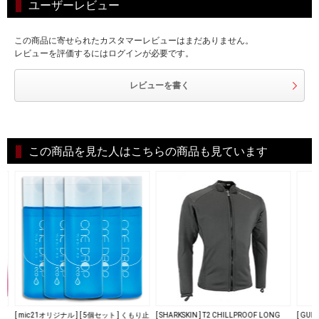
ユーザーレビュー
この商品に寄せられたカスタマーレビューはまだありません。
レビューを評価するにはログインが必要です。
レビューを書く
この商品を見た人はこちらの商品も見ています
[ mic21オリジナル ] [ 5個セット ] くもり止
[ SHARKSKIN ] T2 CHILLPROOF LONG
[ GU