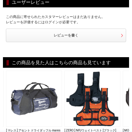
ユーザーレビュー
この商品に寄せられたカスタマーレビューはまだありません。
レビューを評価するにはログインが必要です。
レビューを書く
この商品を見た人はこちらの商品も見ています
[ マレス ] アセント ドライダッフル mares
[ ZERO ] NPJウェイトベスト [ブラック]
[ MOB