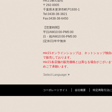
mic21株式会社
〒292-0005
千葉県木更津市畔戸1930-1
Tel.0438-38-3821
Fax.0438-38-6450
【営業時間】
平日/AM10:00-PM5:00
日・祝/AM10:00-PM5:00
(定休日)年中無休
mic21オンラインショップは、ネットショップ独自
で販売しております。
mic21各店舗の販売価格とは異なる場合がございま
めご了承願います。
Select Language
▼
コーポレートサイト
会社概要
特定商取引法に