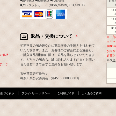
■銀行振込 ■郵便振込 ■代金引換
お買上
■クレジットカード（VISA,Master,JCB,AMEX）
11
11
33
返品・交換について
※一部
※キャ
初期不良の場合速やかに商品交換の手続きを行わせて
160
いただきます。また、お客様のご都合による返品も、
が掛か
の価格
ご購入商品開梱前に限り、返品を承らせていただきま
必要と
す。どちらの場合も、誠に恐れ入りますがまずお問い
▼代金
す。予
合わせ窓口まで必ずご連絡をお願い致します。
古物営業許可番号：
神奈川県公安委員会 第451360003580号
基づく表示
プライバシーポリシー
ご利用ガイド
よくあるご質問