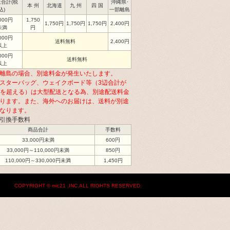
合計(税
沖縄県･
本 州
北海道
九 州
四 国
込)
一部離島
,000円
1,750
1,750円
1,750円
1,750円
2,400円
未満
円
,000円
送料無料
2,400円
以上
,000円
送料無料
以上
離島の場合、別途料金が発生いたします。
スターバッグ、ウェイクボード等（3辺合計が
cmを超える）は大型配送となる為、別途配送料金
ります。また、海外へのお届けは、送料が別途
なります。
引換手数料
商品合計
手数料
33,000円未満
600円
33,000円～110,000円未満
850円
110,000円～330,000円未満
1,450円
COPYRIGHT © mic21 ,INC.ALL RIGHTS RESERVED.