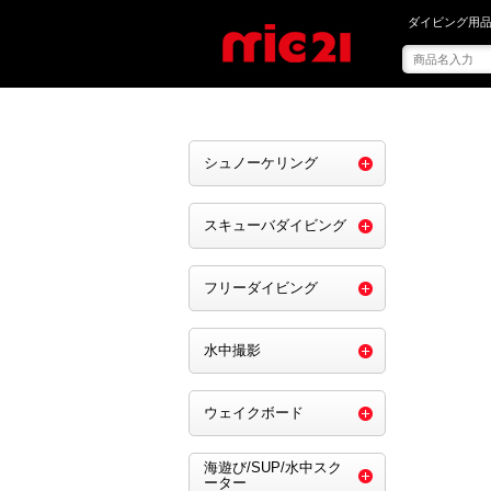
mic21で を買う
ダイビング用品
シュノーケリング
スキューバダイビング
フリーダイビング
水中撮影
ウェイクボード
海遊び/SUP/水中スク
ーター