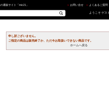
ならec.mic21.com
の通販サイト「mic21」
お問い合せ
よくあるご質問
ようこそ ゲスト
申し訳ございません。
ご指定の商品は販売終了か、ただ今お取扱いできない商品です。
ホームへ戻る