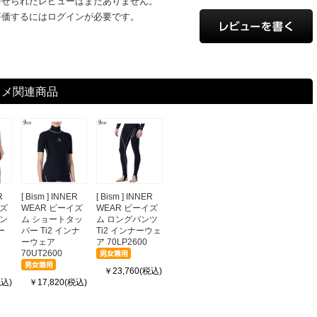
寄せられたレビューはまだありません。
評価するにはログインが必要です。
スメ関連商品
R
[ Bism ] INNER
[ Bism ] INNER
イズ
WEAR ビーイズ
WEAR ビーイズ
パン
ム ショートタッ
ム ロングパンツ
ー
パー Ti2 インナ
Ti2 インナーウェ
ーウェア
ア 70LP2600
70UT2600
￥23,760(税込)
税込)
￥17,820(税込)