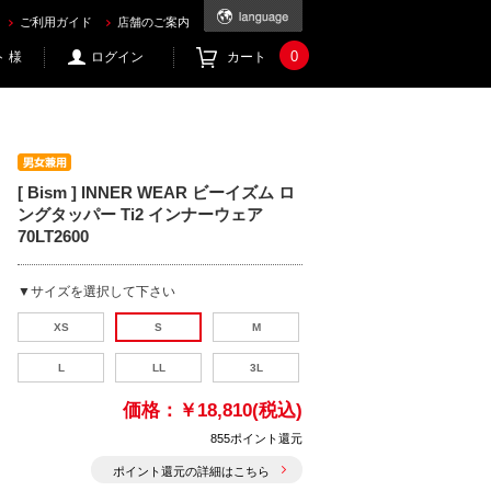
21.com
ご利用ガイド
店舗のご案内
0
 様
ログイン
カート
[ Bism ] INNER WEAR ビーイズム ロ
ングタッパー Ti2 インナーウェア
70LT2600
▼サイズを選択して下さい
XS
S
M
L
LL
3L
価格：
￥18,810(税込)
855ポイント還元
ポイント還元の詳細はこちら