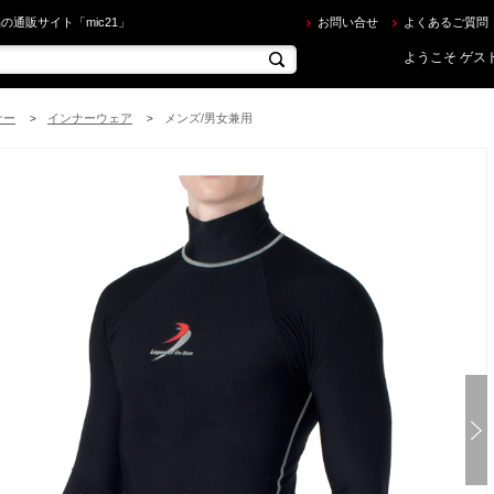
sm ] INNER WEAR ビーイズム ロングタッパー Ti2 インナーウェア 70LT2600 を買うならec.mic
の通販サイト「mic21」
お問い合せ
よくあるご質問
ようこそ ゲスト
ナー
インナーウェア
メンズ/男女兼用
>
>