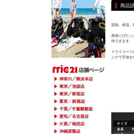
商品
温熱、保温、
身体にぴたっ
待できます。
ドライスーツ
ングで手放せ