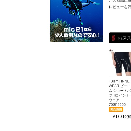
この商品に
レビューを
おス
[ Bism ] INNE
WEAR ビー
ム ショート
ツ Ti2 インナ
ウェア
70SP2600
￥18,810(