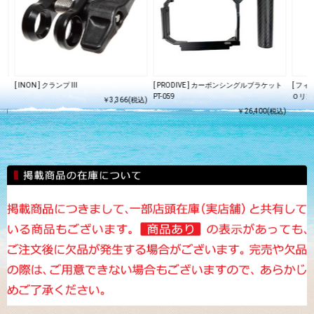
ン
[ INON ] クランプ III
[ PRODIVE ] カーボンシングルブラケット
[ フ
PT-059
Ｏリン
￥3,366(税込)
込)
￥26,400(税込)