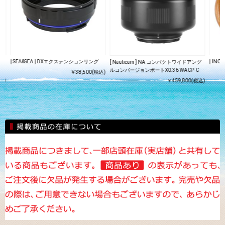
ング
[ SEA&SEA ] DXエクステンションリング
[ IN
[ Nauticam ] NA コンパクトワイドアング
ルコンバージョンポートX0.36 WACP-C
￥38,500(税込)
込)
￥459,800(税込)