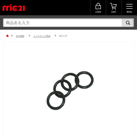
>
>
>
水中撮影
メンテナンス用品
Oリング