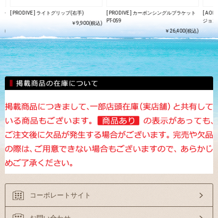
HX-
[ PRODIVE ] ライトグリップ(右手)
[ PRODIVE ] カーボンシングルブラケット
[ AO
品
PT-059
ジョンレ
￥9,900(税込)
込)
￥26,400(税込)
コーポレートサイト