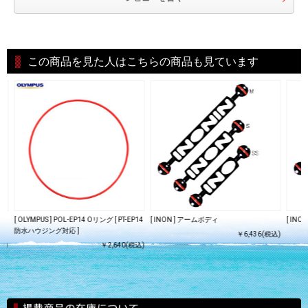
この商品を見た人はこちらの商品も見ています
[ OLYMPUS ] POL-EP14 Oリング [ PT-EP14
[ INON ] アームボディ
[ IN
防水ハウジング対応 ]
￥6,436(税込)
込)
￥2,640(税込)