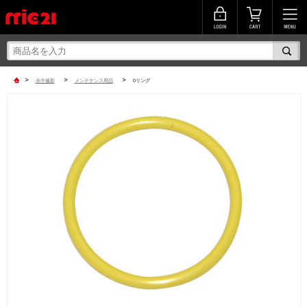
>
>
>
水中撮影
メンテナンス用品
Oリング