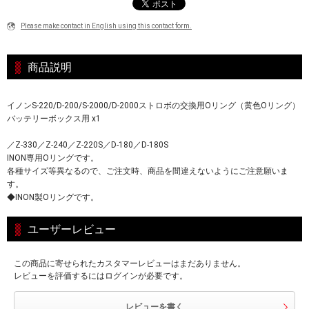
Please make contact in English using this contact form.
商品説明
イノンS-220/D-200/S-2000/D-2000ストロボの交換用Oリング（黄色Oリング）
バッテリーボックス用 x1
／Z-330／Z-240／Z‐220S／D‐180／D‐180S
INON専用Oリングです。
各種サイズ等異なるので、ご注文時、商品を間違えないようにご注意願いま
す。
◆INON製Oリングです。
ユーザーレビュー
この商品に寄せられたカスタマーレビューはまだありません。
レビューを評価するにはログインが必要です。
レビューを書く