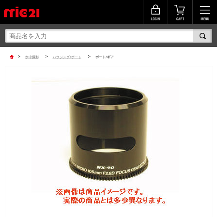
>
>
>
水中撮影
ハウジング/ポート
ポート/ギア