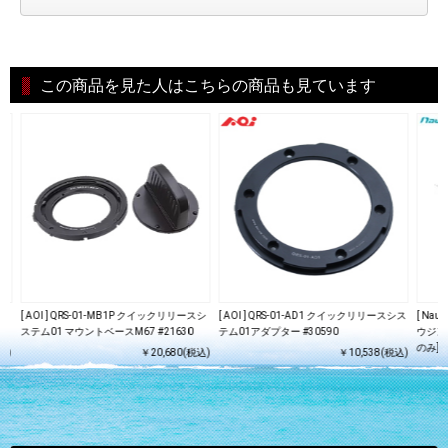
この商品を見た人はこちらの商品も見ています
レン
[ AOI ] QRS-01-MB1P クイックリリースシ
[ AOI ] QRS-01-AD1 クイックリリースシス
[ Nau
ステム01 マウントベースM67 #21630
テム01アダプター #30590
ウジング [
のみ] 1
込)
￥20,680(税込)
￥10,538(税込)