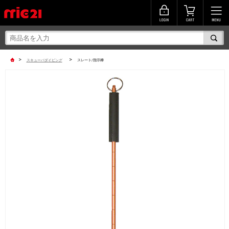
>
>
スキューバダイビング
スレート/指示棒