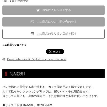
1日～3日で発送予定
お気に入りへ追加する
この商品について問い合わせる
この商品の取り扱い店舗を探す
この商品をシェアする
Please make contact in English using this contact form.
商品説明
ブレや揺れに苦労する水中撮影も、カメラ固定用の１脚で安定します。
太くて軟らかいクッショングリップは、握りやすく手に馴染みます。
脚として以外にも、身体の固定用、または指示棒と多彩に使いこなせます。
◆サイズ：長さ 34.5cm 、直径0.76cm