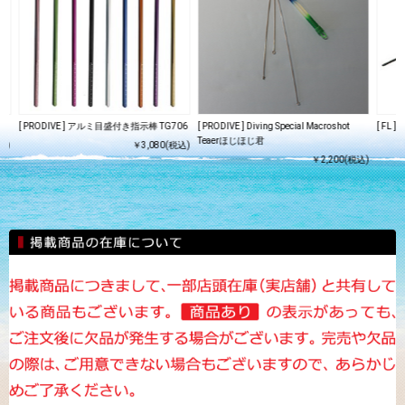
06
[ PRODIVE ] アルミ目盛付き指示棒 TG706
[ PRODIVE ] Diving Special Macroshot
[ FL 
Teaerほじほじ君
込)
￥3,080(税込)
￥2,200(税込)