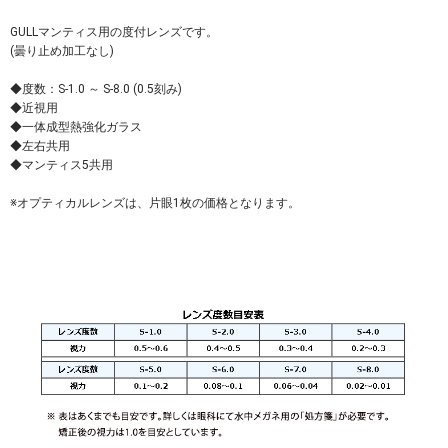
GULLマンティス用の度付レンズです。
(曇り止め加工なし)
◆度数：S-1.0 ～ S-8.0 (0.5刻み)
◆近視用
◆一体成型熱強化ガラス
◆左右共用
◆マンティス5共用
※オプティカルレンズは、片眼1枚の価格となります。