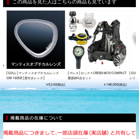
この商品を見た人はこちらの商品も見ています
FF
[ GULL ] マンティスオプチカルレンズ
[ マレス ] ロック + CRESSI MC9/COMPACT
[ GU
ダイ
GM-1605B [ 度付きレンズ ]
重器材4点セット
シリコ
￥8,360(税込)
￥168,000(税込)
込)