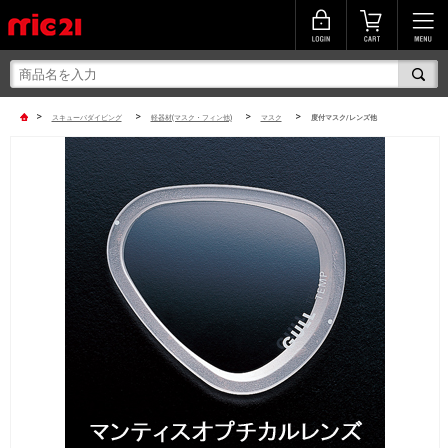
>
>
>
>
スキューバダイビング
軽器材(マスク・フィン他)
マスク
度付マスク/レンズ他