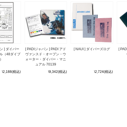
パン ] ダイバー
[ PADIジャパン ] PADI アド
[ NAUI ] ダイバーズログ
[ P
ル（48ダイブ
ヴァンスド・オープン・ウ
）
ォーター・ダイバー・マニ
ュアル 70139
\2,188(税込)
\9,342(税込)
\2,724(税込)