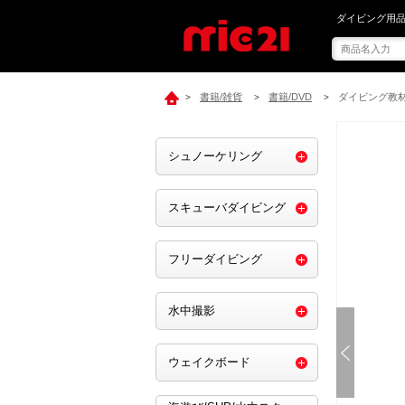
mic21で[ P
ダイビング用品
書籍/雑貨
書籍/DVD
ダイビング教材
>
>
>
シュノーケリング
スキューバダイビング
フリーダイビング
水中撮影
ウェイクボード