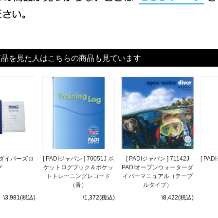
商品を見た人はこちらの商品も見ています
 ＤＸダイバーズロ
[ PADIジャパン ] 70051J ポ
[ PADIジャパン ] 71142J
[ PA
グ
ケットログブック＆ポケッ
PADIオープンウォーターダ
トトレーニングレコード
イバーマニュアル（テーブ
（青）
ルタイプ）
\3,981(税込)
\1,372(税込)
\8,422(税込)