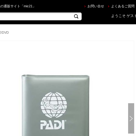
ADIジャパン ] ポケットログ・ポケットトレーニングレコード用カバー 60004J を買うならec.mic2
の通販サイト「mic21」
お問い合せ
よくあるご質問
ようこそ ゲスト
/DVD