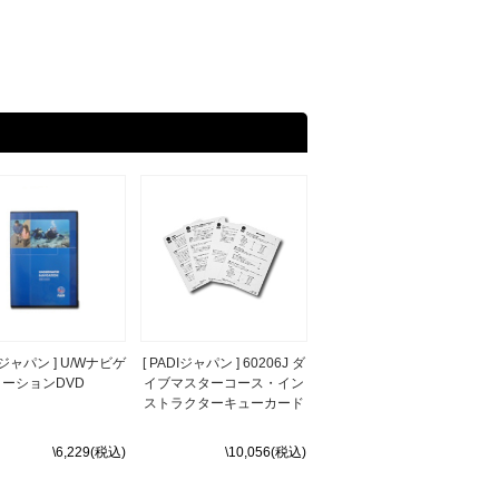
DIジャパン ] U/Wナビゲ
[ PADIジャパン ] 60206J ダ
ーションDVD
イブマスターコース・イン
ストラクターキューカード
\6,229(税込)
\10,056(税込)