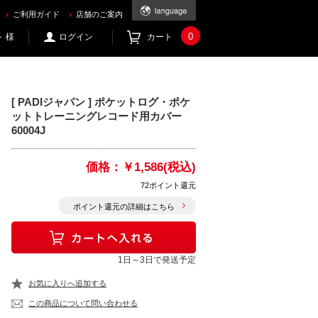
1.com
ご利用ガイド
店舗のご案内
0
 様
ログイン
カート
[ PADIジャパン ] ポケットログ・ポケ
ットトレーニングレコード用カバー
60004J
価格：
￥1,586(税込)
72ポイント還元
ポイント還元の詳細はこちら
1日～3日で発送予定
お気に入りへ追加する
この商品について問い合わせる