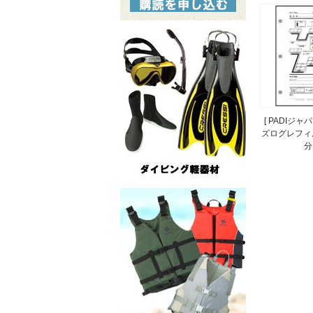
[ PADIジャ
ズログレフィ
分