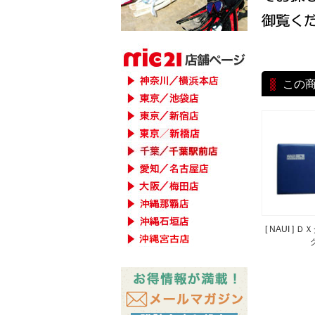
この
[ NAUI ]