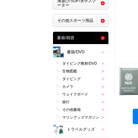
海遊び/SUP/水中スク
ーター
その他スポーツ用品
書籍/雑貨
書籍/DVD
ダイビング教材/DVD
生物図鑑
ダイビング
カメラ
ウェイクボード
旅行
その他書籍
マリングッズマガジン
トラベルグッズ