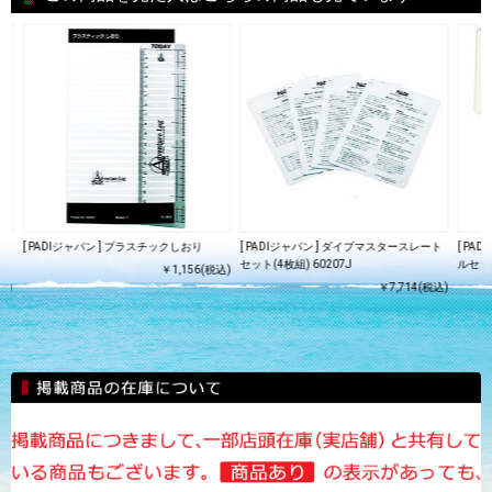
ト
[ PADIジャパン ] プラスチックしおり
[ PADIジャパン ] ダイブマスタースレート
[ PA
セット(4枚組) 60207J
ルセット
￥1,156(税込)
込)
￥7,714(税込)