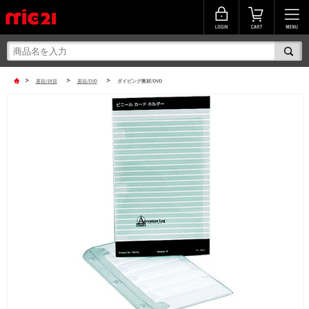
>
>
>
書籍/雑貨
書籍/DVD
ダイビング教材/DVD