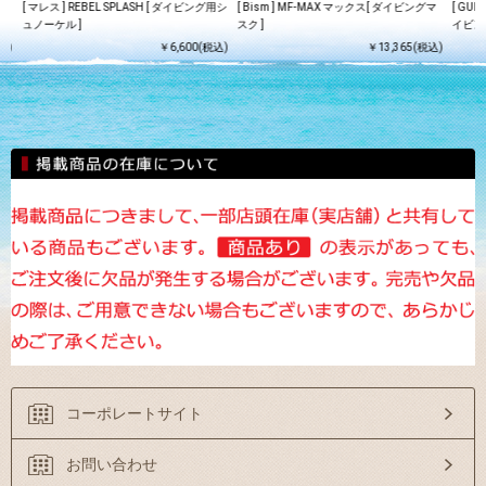
ッ
[ マレス ] REBEL SPLASH [ ダイビング用シ
[ Bism ] MF-MAX マックス[ ダイビングマ
[ GUL
ュノーケル ]
スク ]
イビン
込)
￥6,600(税込)
￥13,365(税込)
コーポレートサイト
お問い合わせ