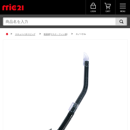
>
>
>
スキューバダイビング
軽器材(マスク・フィン他)
スノーケル