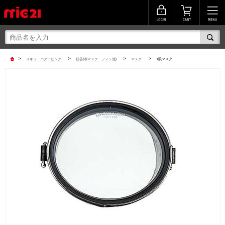
>
>
>
>
スキューバダイビング
軽器材(マスク・フィン他)
マスク
1眼マスク