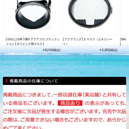
ード
[ GULL ] GM-1085 アクアプロ ブラックシ
[ アクアラング ] Ｅマスク（エキスパー
[ MA
225
リコン [ ダイビング用マスク ]
ト）
]
￥8,360(税込)
￥5,280(税込)
込)