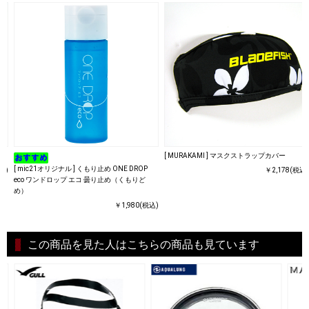
[ MURAKAMI ] マスクストラップカバー
[ mic21オリジナル ] くもり止め ONE DROP
込)
￥2,178(税込)
eco ワンドロップ エコ 曇り止め（くもりど
め）
￥1,980(税込)
この商品を見た人はこちらの商品も見ています