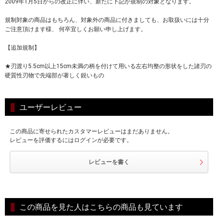
2009年1月5日からの改正に伴い、新たに下記が規制の対象となります。
規制対象の商品はもちろん、対象外の商品に付きましても、お取扱いには十分
ご注意頂けます様、 何卒宜しくお願い申し上げます。
【追加規制】
★刃渡り5.5cm以上15cm未満の柄を付けて用いる左右均整の形状をした諸刃の
硬質性刃物で先端部が著しく鋭いもの
ユーザーレビュー
この商品に寄せられたカスタマーレビューはまだありません。
レビューを評価するにはログインが必要です。
レビューを書く
この商品を見た人はこちらの商品も見ています