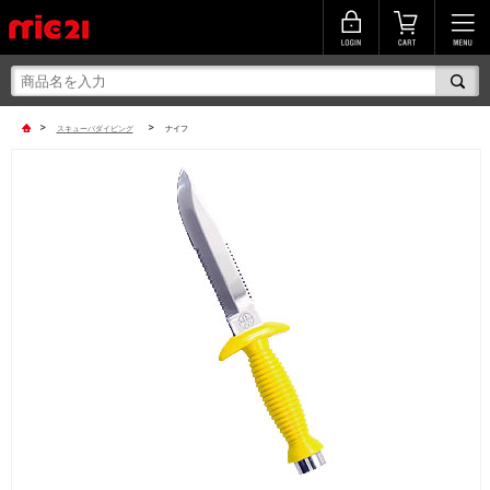
>
>
スキューバダイビング
ナイフ