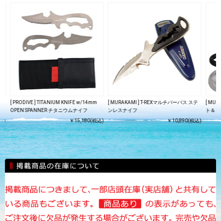
[ PRODIVE ] TITANIUM KNIFE w/14mm
[ MURAKAMI ] T-REXマルチパーパス ステ
[ MUR
OPEN SPANNER チタニウムナイフ
ンレスナイフ
ト＆トー
込)
￥15,180(税込)
￥10,890(税込)