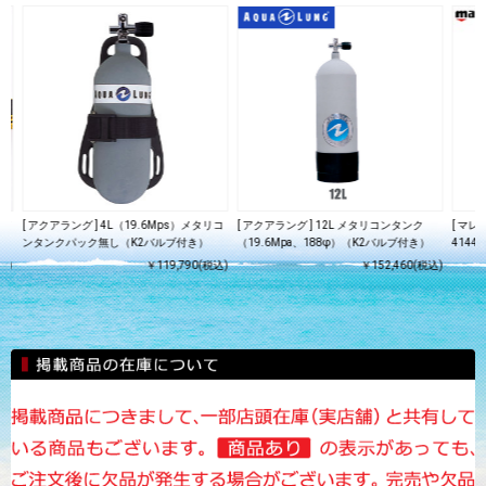
ング
[ アクアラング ] 4L（19.6Mps）メタリコ
[ アクアラング ] 12L メタリコンタンク
[ マレス
ンタンクパック無し（K2バルブ付き）
（19.6Mpa、188φ）（K2バルブ付き）
41441
込)
￥119,790(税込)
￥152,460(税込)