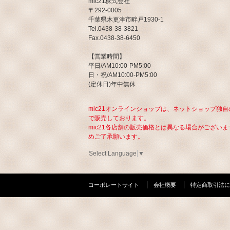
mic21株式会社
〒292-0005
千葉県木更津市畔戸1930-1
Tel.0438-38-3821
Fax.0438-38-6450
【営業時間】
平日/AM10:00-PM5:00
日・祝/AM10:00-PM5:00
(定休日)年中無休
mic21オンラインショップは、ネットショップ独自
で販売しております。
mic21各店舗の販売価格とは異なる場合がございま
めご了承願います。
Select Language
▼
コーポレートサイト
会社概要
特定商取引法に