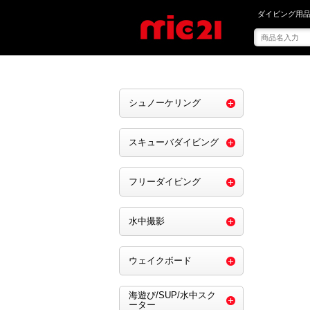
mic21で を買う
ダイビング用品
シュノーケリング
スキューバダイビング
フリーダイビング
水中撮影
ウェイクボード
海遊び/SUP/水中スク
ーター