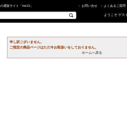
ならec.mic21.com
の通販サイト「mic21」
お問い合せ
よくあるご質問
ようこそ ゲスト
申し訳ございません。
ご指定の商品ページはただ今お取扱いをしておりません。
ホームへ戻る