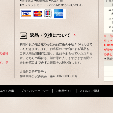
■銀行振込 ■郵便振込 ■代金引換
お買上
■クレジットカード（VISA,Master,JCB,AMEX）
11
11
33
返品・交換について
※一部
※キャ
初期不良の場合速やかに商品交換の手続きを行わせて
160
いただきます。また、お客様のご都合による返品も、
が掛か
の価格
ご購入商品開梱前に限り、返品を承らせていただきま
必要と
す。どちらの場合も、誠に恐れ入りますがまずお問い
▼代金
す。予
合わせ窓口まで必ずご連絡をお願い致します。
古物営業許可番号：
神奈川県公安委員会 第451360003580号
基づく表示
プライバシーポリシー
ご利用ガイド
よくあるご質問