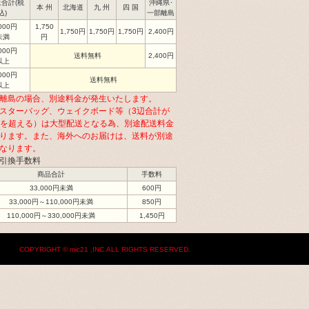
合計(税
沖縄県･
本 州
北海道
九 州
四 国
込)
一部離島
,000円
1,750
1,750円
1,750円
1,750円
2,400円
未満
円
,000円
送料無料
2,400円
以上
,000円
送料無料
以上
離島の場合、別途料金が発生いたします。
スターバッグ、ウェイクボード等（3辺合計が
cmを超える）は大型配送となる為、別途配送料金
ります。また、海外へのお届けは、送料が別途
なります。
引換手数料
商品合計
手数料
33,000円未満
600円
33,000円～110,000円未満
850円
110,000円～330,000円未満
1,450円
COPYRIGHT © mic21 ,INC.ALL RIGHTS RESERVED.