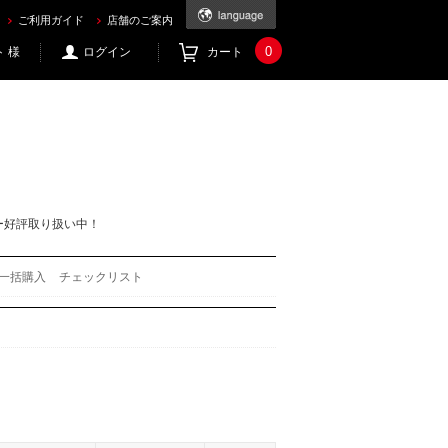
ご利用ガイド
店舗のご案内
0
 様
ログイン
カート
ー好評取り扱い中！
一括購入
チェックリスト