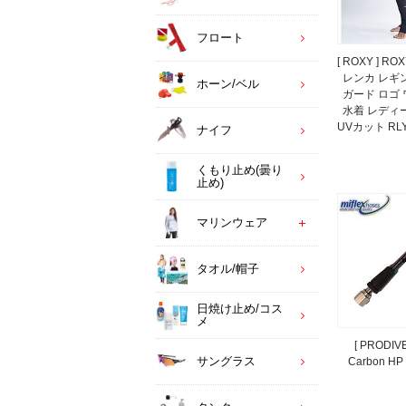
フロート
[ ROXY ] R
レンカ レギ
ホーン/ベル
ガード ロゴ
水着 レディ
UVカット RLY
ナイフ
くもり止め(曇り
止め)
マリンウェア
タオル/帽子
日焼け止め/コス
メ
[ PRODIVE
サングラス
Carbon HP