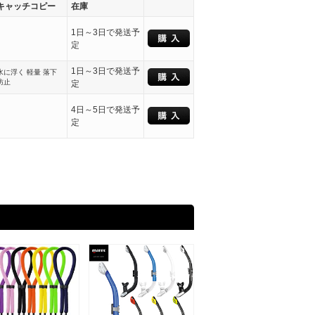
キャッチコピー
在庫
1日～3日で発送予
定
1日～3日で発送予
水に浮く 軽量 落下
防止
定
4日～5日で発送予
定