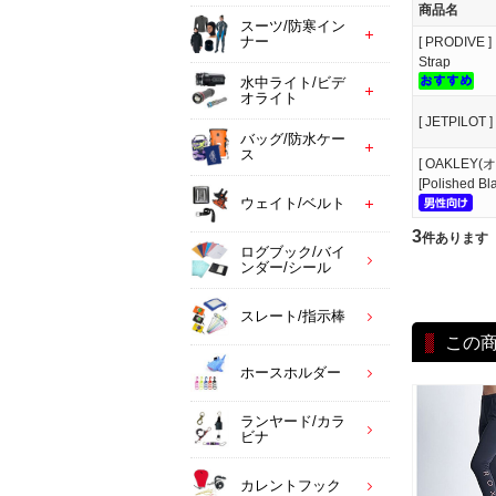
商品名
スーツ/防寒イン
ナー
[ PRODIVE
Strap
水中ライト/ビデ
オライト
[ JETPIL
バッグ/防水ケー
ス
[ OAKLEY(オ
[Polished Bl
ウェイト/ベルト
3
件あります
ログブック/バイ
ンダー/シール
スレート/指示棒
この
ホースホルダー
ランヤード/カラ
ビナ
カレントフック