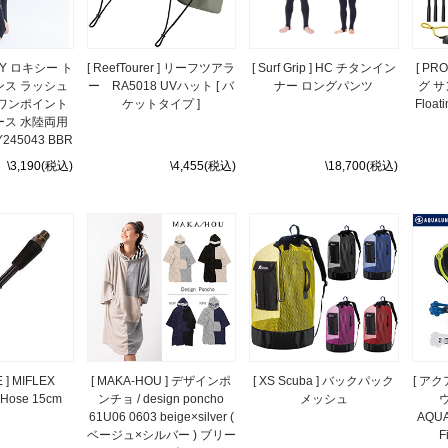
OXY ロキシー ト
[ ReefTourer ] リーフツアラ
[ Surf Grip ] HC チタンイン
[ PR
ンス ラッシュ
ー RA5018 UVハット [ バ
ナー ロングパンツ
グ 
 ワンポイント
ケットタイプ ]
Float
ース 水陸両用
245043 BBR
\3,190(税込)
\4,455(税込)
\18,700(税込)
 ] MIFLEX
[ MAKA-HOU ] デザインポ
[ XS Scuba ] バックパック
[ ア
 Hose 15cm
ンチョ / design poncho
メッシュ
61U06 0603 beige×silver (
AQUA
ベージュ×シルバー ) ブリー
F