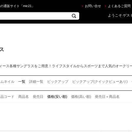
ラス を買うならec.mic21.com 並び順：価格(安い順)
の通販サイト「mic21」
お問い合せ
よくあるご質問
ようこそ ゲスト
ス
ィース各種サングラスをご用意！ライフスタイルからスポーツまで人気のオークリ
サムネイル
一覧
詳細一覧
ピックアップ
ピックアップ(クイックビューあり)
商品コード
商品名
発売日
価格(安い順)
価格(高い順)
発売日＋商品名