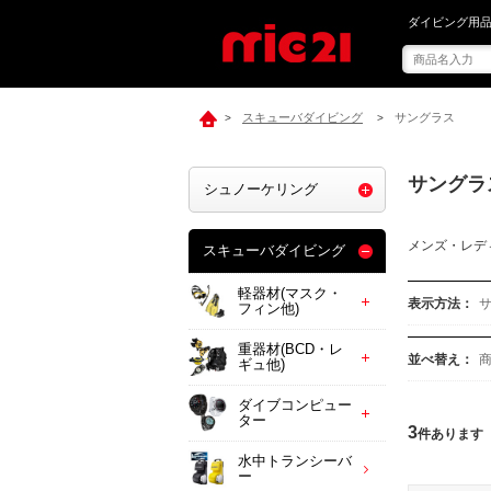
mic21でサング
ダイビング用品
スキューバダイビング
サングラス
>
>
サングラ
シュノーケリング
メンズ・レデ
スキューバダイビング
軽器材(マスク・
表示方法：
フィン他)
重器材(BCD・レ
並べ替え：
ギュ他)
ダイブコンピュー
ター
3
件あります
水中トランシーバ
ー