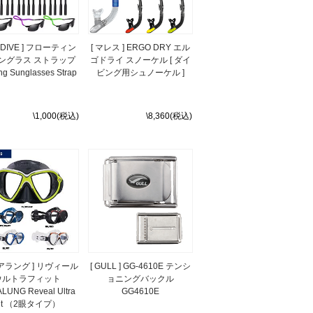
ODIVE ] フローティン
[ マレス ] ERGO DRY エル
サングラス ストラップ
ゴドライ スノーケル [ ダイ
ing Sunglasses Strap
ビング用シュノーケル ]
\1,000(税込)
\8,360(税込)
クアラング ] リヴィール
[ GULL ] GG-4610E テンシ
ウルトラフィット
ョニングバックル
LUNG Reveal Ultra
GG4610E
it （2眼タイプ）